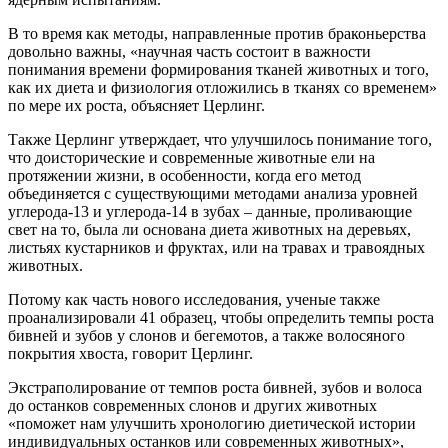
В то время как методы, направленные против браконьерства
довольно важны, «научная часть состоит в важности
понимания времени формирования тканей животных и того,
как их диета и физиология отложились в тканях со временем»
по мере их роста, объясняет Церлинг.
Также Церлинг утверждает, что улучшилось понимание того,
что доисторические и современные животные ели на
протяжении жизни, в особенности, когда его метод
объединяется с существующими методами анализа уровней
углерода-13 и углерода-14 в зубах – данные, проливающие
свет на то, была ли основана диета животных на деревьях,
листьях кустарников и фруктах, или на травах и травоядных
животных.
Потому как часть нового исследования, ученые также
проанализировали 41 образец, чтобы определить темпы роста
бивней и зубов у слонов и бегемотов, а также волосяного
покрытия хвоста, говорит Церлинг.
Экстраполирование от темпов роста бивней, зубов и волоса
до останков современных слонов и других животных
«поможет нам улучшить хронологию диетической истории
индивидуальных останков или современных животных»,