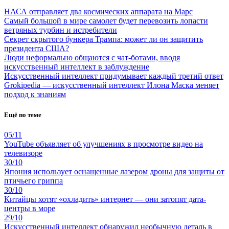
НАСА отправляет два космических аппарата на Марс
Самый большой в мире самолет будет перевозить лопасти
ветряных турбин и истребители
Секрет скрытого бункера Трампа: может ли он защитить
президента США?
Люди неформально общаются с чат-ботами, вводя
искусственный интеллект в заблуждение
Искусственный интеллект придумывает каждый третий ответ
Grokipedia — искусственный интеллект Илона Маска меняет
подход к знаниям
Ещё по теме
05/11
YouTube объявляет об улучшениях в просмотре видео на
телевизоре
30/10
Япония использует оснащенные лазером дроны для защиты от
птичьего гриппа
30/10
Китайцы хотят «охладить» интернет — они затопят дата-
центры в море
29/10
Искусственный интеллект обнаружил необычную деталь в