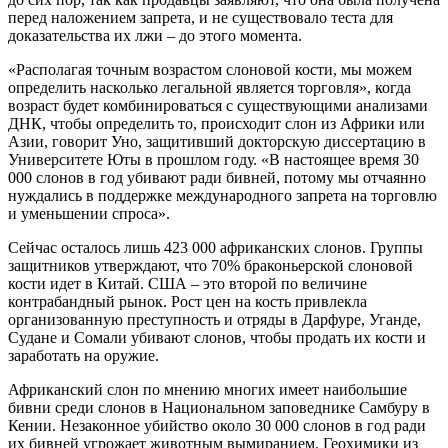
перед наложением запрета, и не существовало теста для
доказательства их лжи – до этого момента.
«Располагая точным возрастом слоновой кости, мы можем
определить насколько легальной является торговля», когда
возраст будет комбинироваться с существующими анализами
ДНК, чтобы определить то, происходит слон из Африки или
Азии, говорит Уно, защитивший докторскую диссертацию в
Университете Юты в прошлом году. «В настоящее время 30
000 слонов в год убивают ради бивней, потому мы отчаянно
нуждались в поддержке международного запрета на торговлю
и уменьшении спроса».
Сейчас осталось лишь 423 000 африканских слонов. Группы
защитников утверждают, что 70% браконьерской слоновой
кости идет в Китай. США – это второй по величине
контрабандный рынок. Рост цен на кость привлекла
организованную преступность и отряды в Дарфуре, Уганде,
Судане и Сомали убивают слонов, чтобы продать их кости и
заработать на оружие.
Африканский слон по мнению многих имеет наибольшие
бивни среди слонов в Национальном заповеднике Самбуру в
Кении. Незаконное убийство около 30 000 слонов в год ради
их бивней угрожает животным вымиранием. Геохимики из