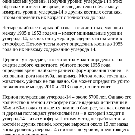
одинаковый уровень. Получив уровни углерода-14 в этих
образцах в известное время, исследователи сейчас могут
измерить уровни углерода-14 в других костных останках,
чтобы определить их возраст с точностью до года.
Четыре наиболее старых образца – от животных, умерших
между 1905 и 1953 годами – имеют минимальные уровни
углерода-14, так как они умерли до ядерных испытаний в
атмосфере. Потому тесты могут определить кости до 1955
года по их низкому содержанию углерода-14.
Церлинг утверждает, что его метод может определить год
смерти любого животного, убитого после 1955 года,
определяя время наиболее раннего формирования тканей – в
основании рога или зуба, например. Метод менее точен для
животных, убитых не так давно. Он может определить убито
ли животное между 2010 и 2013 годом, но не точнее.
Период полураспада углерода-14 – около 5700 лет. Однако его
количество в земной атмосфере после ядерных испытаний в
50-х и 60-х годах снижается намного быстрее, так как океаны
и деревья поглощают углекислый газ – в который входит и
углерод-14 – из атмосферы. Потому метод не сработает для
костей и других тканей, которые выросли около 15 лет назад,
когда уровень углерода-14 снизился до уровня, предстоящего
ядерным испытаниям.