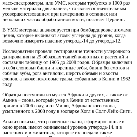
масс-спектрометры, или УМС, которым требуется в 1000 раз
меньше материала для анализа, что является значительным
усовершенствованием при измерениях в останках или
небольших частях обработанной кости, поясняет Церлинг.
В УМС материал анализируется при бомбардировке атомами
цезия, которые выбивают атомы углерода до уровня, когда
возможно измерить падение углерода-14 до углерода-12.
Исследователи провели тестирование точности углеродного
датирования на 29 образцах тканей животных и растений и
составили таблицу от 1905 до 2008 годов. Образцы включали
в себя слоновьи бивни и коренные зубы, бивни бегемотов и
собачьи зубы, рога антилопы, шерсть обезьян и хвосты
слонов, а также некоторые травы, собранные в Кении в 1962
году.
Образцы поступили из музеев Африки и других, а также от
Амина – слона, который умер в Кении от естественных
причин в 2006 году, и от Миши, Африканского слона,
усыпленного в 2008 году в зоопарке Хогл в Солт-Лейк-Сити.
Анализ показал, что различные ткани, сформированные в
одно время, имеют одинаковый уровень углерода-14, и в
растениях и в животных, которые их поедали также