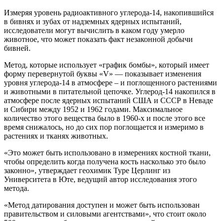
Измеряя уровень радиоактивного углерода-14, накопившийся
в бивнях и зубах от надземных ядерных испытаний,
исследователи могут вычислить в каком году умерло
животное, что может показать факт незаконной добычи
бивней.
Метод, которые использует «график бомбы», который имеет
форму перевернутой буквы «V» — показывает изменения
уровня углерода-14 в атмосфере – и поглощенного растениями
и животными в питательной цепочке. Углерод-14 накопился в
атмосфере после ядерных испытаний США и СССР в Неваде
и Сибири между 1952 и 1962 годами. Максимальное
количество этого вещества было в 1960-х и после этого все
время снижалось, но до сих пор поглощается и измеримо в
растениях и тканях животных.
«Это может быть использовано в измерениях костной ткани,
чтобы определить когда получена кость насколько это было
законно», утверждает геохимик Туре Церлинг из
Университета в Юте, ведущий автор исследования этого
метода.
«Метод датирования доступен и может быть использован
правительством и силовыми агентствами», что стоит около