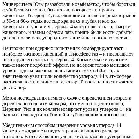
Университета Юты разработали новый метод, чтобы бороться
с убийством слонов, бегемотов, носорогов и прочих
животных. Углерод-14, выделившийся после ядерных взрывов
в 50-х и 60-х годах все еще хранится в зубах и костях
животных, и уровни углерода-14 могут показать год смерти
животного, и таким образом дать понять были кости добыты
до или после международного запрета на торговлю костью.
Нейтроны при ядерных испытаниях бомбардируют азот –
наиболее распространенный в атмосфере газ – и превращают
некоторую его часть в углерод-14. Космическое излучение
также имеет подобный эффект, но на значительно меньшем
уровне, однако ядерные испытания в 50-х и 60-х годах
значительно увеличили количество углерода-14 в атмосфере,
растительности и животных, который постепенно снижается
до сих пор.
Метод исследования немного схож с определением возраста
деревьев по годовым кольцам, но вместо подсчета колец,
Церлинг, Уно и их коллеги измеряют уровни углерода-14 на
разных точках длины бивней и зубов слонов и носорогов.
Убедительным способом измерения уровня углерода-14
является ожидание и подсчет радиоактивного распада
изотопов. В исследовании ученые использовали ускоренные