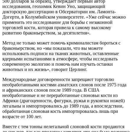
500 долларов за образец, утверждает первый автор
исследования, геохимик Кевин Уно, защищающий
докторскую диссертацию в Обсерватории им. Ламонта-
Догерти, в Колумбийском университете. «Уже сейчас можно
применить это исследование для борьбы с незаконной
торговлей кости, которая привела к самому высокому
развитию браконьерством, за десятилетия».
Метод не только может помочь криминалистам бороться с
браконьерством, но «мы показали, что вы можете
использовать подписи на тканях животных, оставленные
ядерными испытаниями в атмосфере, чтобы исследовать
современную экологию и помочь нам изучать останки
животных и их жизнь», говорит Церлинг.
Международные договоренности запрещают торговлю
необработанными костями азиатских слонов после 1975 года
и африканских слонов после 1989 года. В США
необработанные и не переработанные слоновьи кости из
Африки (драгоценности, фигурки, ружья и рукоятки ножей)
легальны и импортировались до 1989 года, а впоследствии,
обработанная слоновая кость импортировалась лишь при
возрасте от 100 лет.
Вместе с тем тонны нелегальной слоновой кости продаются
до сих пор, так как продавцы заявляют, что она была получена