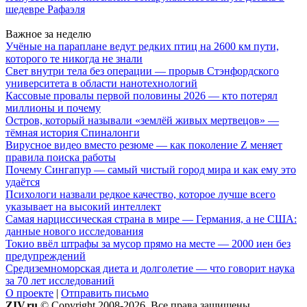
шедевре Рафаэля
Важное за неделю
Учёные на параплане ведут редких птиц на 2600 км пути,
которого те никогда не знали
Свет внутри тела без операции — прорыв Стэнфордского
университета в области нанотехнологий
Кассовые провалы первой половины 2026 — кто потерял
миллионы и почему
Остров, который называли «землёй живых мертвецов» —
тёмная история Спиналонги
Вирусное видео вместо резюме — как поколение Z меняет
правила поиска работы
Почему Сингапур — самый чистый город мира и как ему это
удаётся
Психологи назвали редкое качество, которое лучше всего
указывает на высокий интеллект
Самая нарциссическая страна в мире — Германия, а не США:
данные нового исследования
Токио ввёл штрафы за мусор прямо на месте — 2000 иен без
предупреждений
Средиземноморская диета и долголетие — что говорит наука
за 70 лет исследований
О проекте
|
Отправить письмо
ZIV.ru
© Copyright 2008-2026. Все права защищены.