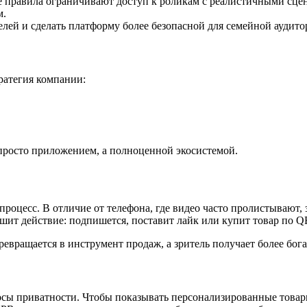
 правила ограничивают доступ к роликам с реалистичными сцена
м.
лей и сделать платформу более безопасной для семейной аудито
ратегия компании:
росто приложением, а полноценной экосистемой.
роцесс. В отличие от телефона, где видео часто пролистывают, 
ршит действие: подпишется, поставит лайк или купит товар по Q
ревращается в инструмент продаж, а зритель получает более бо
сы приватности. Чтобы показывать персонализированные товары