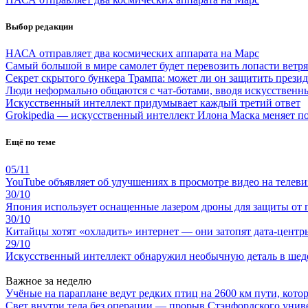
Выбор редакции
НАСА отправляет два космических аппарата на Марс
Самый большой в мире самолет будет перевозить лопасти ветр
Секрет скрытого бункера Трампа: может ли он защитить през
Люди неформально общаются с чат-ботами, вводя искусственн
Искусственный интеллект придумывает каждый третий ответ
Grokipedia — искусственный интеллект Илона Маска меняет по
Ещё по теме
05/11
YouTube объявляет об улучшениях в просмотре видео на телеви
30/10
Япония использует оснащенные лазером дроны для защиты от 
30/10
Китайцы хотят «охладить» интернет — они затопят дата-центр
29/10
Искусственный интеллект обнаружил необычную деталь в шед
Важное за неделю
Учёные на параплане ведут редких птиц на 2600 км пути, котор
Свет внутри тела без операции — прорыв Стэнфордского унив