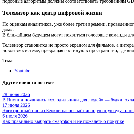
подобные алгоритмы должны соответствовать требованиям GDP
Телевизор как центр цифровой жизни
По оценкам аналитиков, уже более трети времени, проведённог
дом».
В ближайшем будущем могут появиться голосовые команды для
Телевизор становится не просто экраном для фильмов, а инте
новой экосистеме, превращая гостиную в пространство, где вид
Тема:
Youtube
Другие новости по теме
28 июля 2026
В Японии появились «холодильники для людей» — будки, охла
17 июля 2026
Электронный нос из Беркли распознаёт испорченную еду точне
6 июля 2026
Как правильно выбрать смартфон и не пожалеть о покупке