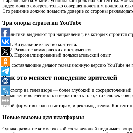
Параллельно компания усилила контроль над контентом. Новые
видео можно смотреть только совершеннолетним пользователя
Это решение должно повысить доверие со стороны рекламодате
Три опоры стратегии YouTube
Аналитики выделяют три направления, на которых строится ст
Визуальное качество контента.
Развитие коммерческих инструментов.
Персонализированный пользовательский опыт.
Эти составляющие делают телевизионную версию YouTube не п
Как это меняет поведение зрителей
Просмотр на телевизоре — более глубокий и сосредоточенный п
повышает вовлечённость и вероятность того, что человек сове
Такой формат выгоден и авторам, и рекламодателям. Контент п
Новые вызовы для платформы
Однако развитие коммерческой составляющей поднимает вопро