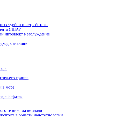
яных турбин и истребители
идента США?
ый интеллект в заблуждение
дход к знаниям
зоре
птичьего гриппа
ы в море
евре Рафаэля
ого те никогда не знали
ерситета в области нанотехнологий