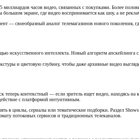
 35 миллиардов часов видео, связанных с покупками. Более поло
большом экране, где видео воспринимается как шоу, а не рекла
мент — своеобразный аналог телемагазинов нового поколения, 
ю искусственного интеллекта. Новый алгоритм апскейлинга сп
екстуры и цветовую глубину, чтобы даже архивные видео выгляд
 теперь контекстный — если зритель ищет видео, находясь на ка
одействие с платформой интуитивным.
ть в циклы, сериалы или тематические подборки. Раздел Shows 
рмату потоковых сервисов и традиционных телеканалов.