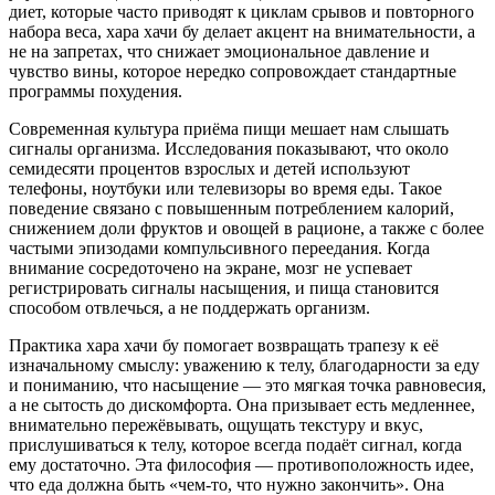
диет, которые часто приводят к циклам срывов и повторного
набора веса, хара хачи бу делает акцент на внимательности, а
не на запретах, что снижает эмоциональное давление и
чувство вины, которое нередко сопровождает стандартные
программы похудения.
Современная культура приёма пищи мешает нам слышать
сигналы организма. Исследования показывают, что около
семидесяти процентов взрослых и детей используют
телефоны, ноутбуки или телевизоры во время еды. Такое
поведение связано с повышенным потреблением калорий,
снижением доли фруктов и овощей в рационе, а также с более
частыми эпизодами компульсивного переедания. Когда
внимание сосредоточено на экране, мозг не успевает
регистрировать сигналы насыщения, и пища становится
способом отвлечься, а не поддержать организм.
Практика хара хачи бу помогает возвращать трапезу к её
изначальному смыслу: уважению к телу, благодарности за еду
и пониманию, что насыщение — это мягкая точка равновесия,
а не сытость до дискомфорта. Она призывает есть медленнее,
внимательно пережёвывать, ощущать текстуру и вкус,
прислушиваться к телу, которое всегда подаёт сигнал, когда
ему достаточно. Эта философия — противоположность идее,
что еда должна быть «чем-то, что нужно закончить». Она