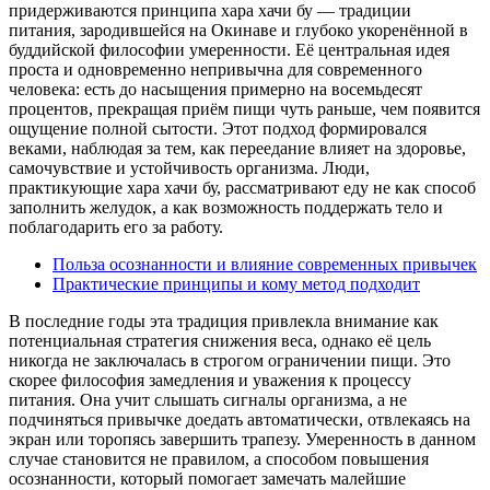
придерживаются принципа хара хачи бу — традиции
питания, зародившейся на Окинаве и глубоко укоренённой в
буддийской философии умеренности. Её центральная идея
проста и одновременно непривычна для современного
человека: есть до насыщения примерно на восемьдесят
процентов, прекращая приём пищи чуть раньше, чем появится
ощущение полной сытости. Этот подход формировался
веками, наблюдая за тем, как переедание влияет на здоровье,
самочувствие и устойчивость организма. Люди,
практикующие хара хачи бу, рассматривают еду не как способ
заполнить желудок, а как возможность поддержать тело и
поблагодарить его за работу.
Польза осознанности и влияние современных привычек
Практические принципы и кому метод подходит
В последние годы эта традиция привлекла внимание как
потенциальная стратегия снижения веса, однако её цель
никогда не заключалась в строгом ограничении пищи. Это
скорее философия замедления и уважения к процессу
питания. Она учит слышать сигналы организма, а не
подчиняться привычке доедать автоматически, отвлекаясь на
экран или торопясь завершить трапезу. Умеренность в данном
случае становится не правилом, а способом повышения
осознанности, который помогает замечать малейшие