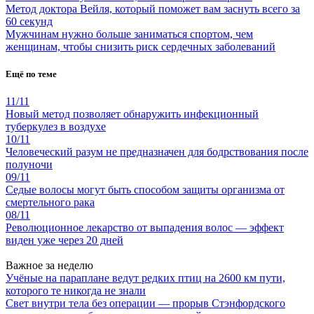
Метод доктора Вейля, который поможет вам заснуть всего за
60 секунд
Мужчинам нужно больше заниматься спортом, чем
женщинам, чтобы снизить риск сердечных заболеваний
Ещё по теме
11/11
Новый метод позволяет обнаружить инфекционный
туберкулез в воздухе
10/11
Человеческий разум не предназначен для бодрствования после
полуночи
09/11
Седые волосы могут быть способом защиты организма от
смертельного рака
08/11
Революционное лекарство от выпадения волос — эффект
виден уже через 20 дней
Важное за неделю
Учёные на параплане ведут редких птиц на 2600 км пути,
которого те никогда не знали
Свет внутри тела без операции — прорыв Стэнфордского