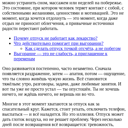
можно устранить сном, массажем или неделей на побережье.
Это состояние, при котором человек теряет контакт с собой, с
собственными желаниями, ценностями и мотивацией. Это не
момент, когда хочется отдохнуть — это момент, когда даже
отдых не приносит облегчения, а привычные источники
радости перестают работать.
Почему отпуск не работает как лекарство?
Что действительно помогает при выгорании?
Как сделать отпуск точкой отсчёта, а не побегом
Выгорание — это не слабость, а приглашение к
переменам
Оно развивается постепенно, часто незаметно. Сначала
появляется раздражение, затем — апатия, потом — ощущение,
что ты словно живёшь чужую жизнь. Всё становится
тяжёлым: утро, разговоры, задачи, даже любимые занятия. И
вот ты уже не просто устал — ты опустошён. Ты не хочешь
ничего, не ждёшь ничего, не веришь ни во что.
Многие в этот момент хватаются за отпуск как за
спасательный круг. Кажется, стоит уехать, отключить телефон,
выспаться — и всё наладится. Но это иллюзия. Отпуск может
дать глоток воздуха, но не решает проблему. Через несколько
дней после возвращения всё возвращается: тревожность,