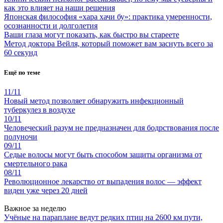
как это влияет на наши решения
Японская философия «хара хачи бу»: практика умеренности,
осознанности и долголетия
Ваши глаза могут показать, как быстро вы стареете
Метод доктора Вейля, который поможет вам заснуть всего за
60 секунд
Ещё по теме
11/11
Новый метод позволяет обнаружить инфекционный
туберкулез в воздухе
10/11
Человеческий разум не предназначен для бодрствования после
полуночи
09/11
Седые волосы могут быть способом защиты организма от
смертельного рака
08/11
Революционное лекарство от выпадения волос — эффект
виден уже через 20 дней
Важное за неделю
Учёные на параплане ведут редких птиц на 2600 км пути,