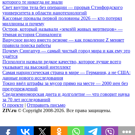
которого те никогда не знали
Свет внутри тела без операции — прорыв Стэнфордского
университета в области нанотехнологий
Кассовые провалы первой половины 2026 — кто потерял
миллионы и почему
Остров, который называли «землёй живых мертвецов» —
тёмная история Спиналонги
Вирусное видео вместо резюме — как поколение Z меняет
правила поиска работы
Почему Сингапур — самый чистый город мира и как ему это
удаётся
Психологи назвали редкое качество, которое лучше всего
указывает на высокий интеллект
Самая нарциссическая страна в мире — Германия, а не США:
данные нового исследования
Токио ввёл штрафы за мусор прямо на месте — 2000 иен без
предупреждений
Средиземноморская диета и долголетие — что говорит наука
за 70 лет исследований
О проекте
|
Отправить письмо
ZIV.ru
© Copyright 2008-2026. Все права защищены.