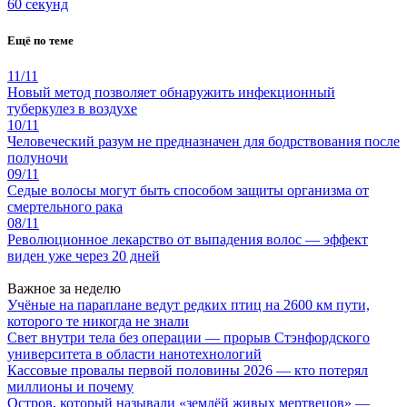
60 секунд
Ещё по теме
11/11
Новый метод позволяет обнаружить инфекционный
туберкулез в воздухе
10/11
Человеческий разум не предназначен для бодрствования после
полуночи
09/11
Седые волосы могут быть способом защиты организма от
смертельного рака
08/11
Революционное лекарство от выпадения волос — эффект
виден уже через 20 дней
Важное за неделю
Учёные на параплане ведут редких птиц на 2600 км пути,
которого те никогда не знали
Свет внутри тела без операции — прорыв Стэнфордского
университета в области нанотехнологий
Кассовые провалы первой половины 2026 — кто потерял
миллионы и почему
Остров, который называли «землёй живых мертвецов» —