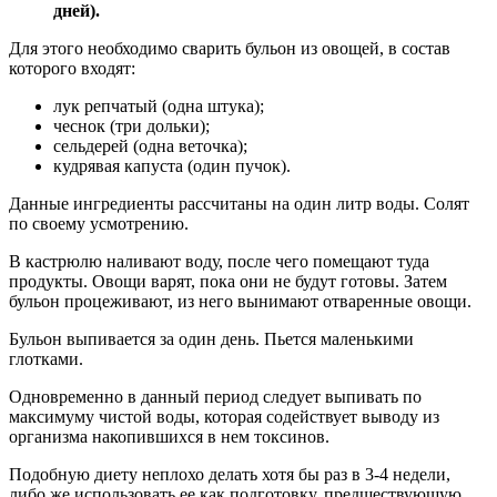
дней).
Для этого необходимо сварить бульон из овощей, в состав
которого входят:
лук репчатый (одна штука);
чеснок (три дольки);
сельдерей (одна веточка);
кудрявая капуста (один пучок).
Данные ингредиенты рассчитаны на один литр воды. Солят
по своему усмотрению.
В кастрюлю наливают воду, после чего помещают туда
продукты. Овощи варят, пока они не будут готовы. Затем
бульон процеживают, из него вынимают отваренные овощи.
Бульон выпивается за один день. Пьется маленькими
глотками.
Одновременно в данный период следует выпивать по
максимуму чистой воды, которая содействует выводу из
организма накопившихся в нем токсинов.
Подобную диету неплохо делать хотя бы раз в 3-4 недели,
либо же использовать ее как подготовку, предшествующую