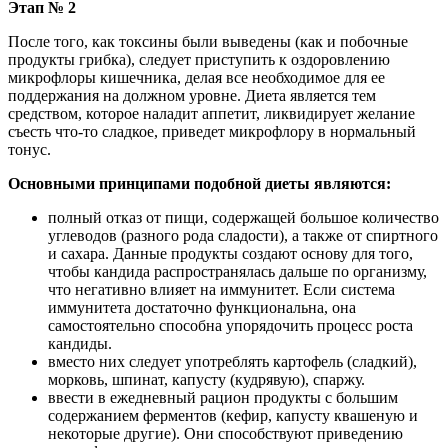
Этап № 2
После того, как токсины были выведены (как и побочные
продукты грибка), следует приступить к оздоровлению
микрофлоры кишечника, делая все необходимое для ее
поддержания на должном уровне. Диета является тем
средством, которое наладит аппетит, ликвидирует желание
съесть что-то сладкое, приведет микрофлору в нормальный
тонус.
Основными принципами подобной диеты являются:
полный отказ от пищи, содержащей большое количество
углеводов (разного рода сладости), а также от спиртного
и сахара. Данные продукты создают основу для того,
чтобы кандида распространялась дальше по организму,
что негативно влияет на иммунитет. Если система
иммунитета достаточно функциональна, она
самостоятельно способна упорядочить процесс роста
кандиды.
вместо них следует употреблять картофель (сладкий),
морковь, шпинат, капусту (кудрявую), спаржу.
ввести в ежедневный рацион продукты с большим
содержанием ферментов (кефир, капусту квашеную и
некоторые другие). Они способствуют приведению