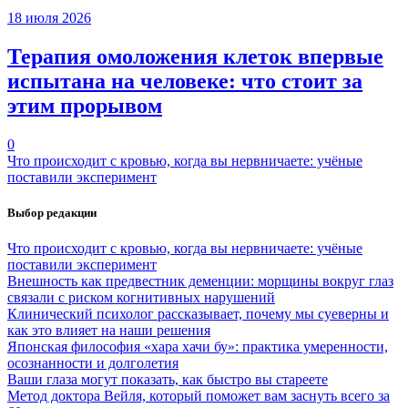
18 июля 2026
Терапия омоложения клеток впервые
испытана на человеке: что стоит за
этим прорывом
0
Что происходит с кровью, когда вы нервничаете: учёные
поставили эксперимент
Выбор редакции
Что происходит с кровью, когда вы нервничаете: учёные
поставили эксперимент
Внешность как предвестник деменции: морщины вокруг глаз
связали с риском когнитивных нарушений
Клинический психолог рассказывает, почему мы суеверны и
как это влияет на наши решения
Японская философия «хара хачи бу»: практика умеренности,
осознанности и долголетия
Ваши глаза могут показать, как быстро вы стареете
Метод доктора Вейля, который поможет вам заснуть всего за