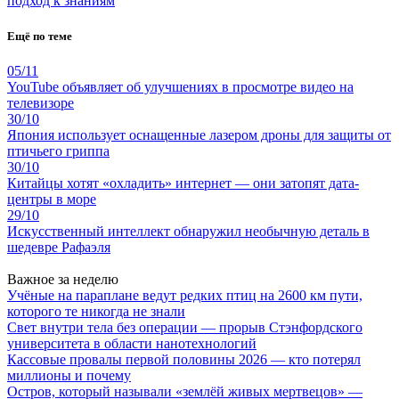
подход к знаниям
Ещё по теме
05/11
YouTube объявляет об улучшениях в просмотре видео на
телевизоре
30/10
Япония использует оснащенные лазером дроны для защиты от
птичьего гриппа
30/10
Китайцы хотят «охладить» интернет — они затопят дата-
центры в море
29/10
Искусственный интеллект обнаружил необычную деталь в
шедевре Рафаэля
Важное за неделю
Учёные на параплане ведут редких птиц на 2600 км пути,
которого те никогда не знали
Свет внутри тела без операции — прорыв Стэнфордского
университета в области нанотехнологий
Кассовые провалы первой половины 2026 — кто потерял
миллионы и почему
Остров, который называли «землёй живых мертвецов» —