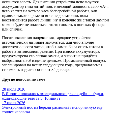
останется гореть. Для питания устройства используется
аккумулятор типа литий-ион, имеющий мощность 2200 мА·ч,
чего хватит на четыре часа бесперебойной работы, как
правило такого времени вполне достаточно, пока
восстановится работа линии, ну и конечно же с такой лампой
можно будет не опасаться что-то сломать в поисках фонаря
или спичек.
После появления напряжения, зарядное устройство
автоматически начинает заряжаться, для чего вполне
достаточно шести часов, чтобы лампа была опять готова к
работе в автономном режиме. При износе аккумулятора,
предусмотрена его лёгкая замена, а значит не придётся
выбрасывать всё изделие целиком. Промышленный выпуск
запланирован на весну следующего года, предполагаемая
стоимость изделия составит 35 долларов.
Другие новости по теме
28 июля 2026
В Японии появились «холодильники для людей» — будки,
охлаждающие тело за 5–10 минут
17 июля 2026
Электронный нос из Беркли распознаёт испорченную еду
точнее человека