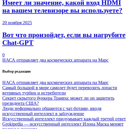
Имеет ли значение, какой вход HDMI
на вашем телевизоре вы используете?
20 ноября 2025
Вот что произойдет, если вы нагрубите
Chаt-GPT
0
НАСА отправляет два космических аппарата на Марс
Выбор редакции
НАСА отправляет два космических аппарата на Марс
Самый большой в мире самолет будет перевозить лопасти
ветряных турбин и истребители
Секрет скрытого бункера Трампа: может ли он защитить
президента США?
Люди неформально общаются с чат-ботами, вводя
искусственный интеллект в заблуждение
Искусственный интеллект придумывает каждый третий ответ
Grokipedia — искусственный интеллект Илона Маска меняет