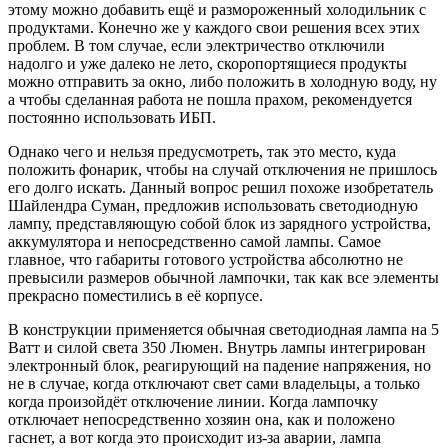
этому можно добавить ещё и размороженный холодильник с
продуктами. Конечно же у каждого свои решения всех этих
проблем. В том случае, если электричество отключили
надолго и уже далеко не лето, скоропортящиеся продукты
можно отправить за окно, либо положить в холодную воду, ну
а чтобы сделанная работа не пошла прахом, рекомендуется
постоянно использовать ИБП.
Однако чего и нельзя предусмотреть, так это место, куда
положить фонарик, чтобы на случай отключения не пришлось
его долго искать. Данный вопрос решил похоже изобретатель
Шайлендра Суман, предложив использовать светодиодную
лампу, представляющую собой блок из зарядного устройства,
аккумулятора и непосредственно самой лампы. Самое
главное, что габариты готового устройства абсолютно не
превысили размеров обычной лампочки, так как все элементы
прекрасно поместились в её корпусе.
В конструкции применяется обычная светодиодная лампа на 5
Ватт и силой света 350 Люмен. Внутрь лампы интегрирован
электронный блок, реагирующий на падение напряжения, но
не в случае, когда отключают свет сами владельцы, а только
когда произойдёт отключение линии. Когда лампочку
отключает непосредственно хозяин она, как и положено
гаснет, а вот когда это происходит из-за аварии, лампа