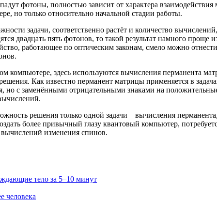
опадут фотоны, полностью зависит от характера взаимодействия 
ре, но только относительно начальной стадии работы.
жности задачи, соответственно растёт и количество вычислений, 
тся двадцать пять фотонов, то такой результат намного проще и
йство, работающее по оптическим законам, смело можно отнести
онов.
 компьютере, здесь используются вычисления перманента матри
решения. Как известно перманент матрицы применяется в задача
я, но с заменёнными отрицательными знаками на положительные.
 вычислений.
ожность решения только одной задачи – вычисления перманента,
создать более привычный глазу квантовый компьютер, потребуе
 вычислений изменения спинов.
ждающие тело за 5–10 минут
е человека