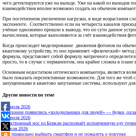
чего детектируются уже на выходе. Уже на какой из выходов п
взаимодействия вполне возможно создать на обычном компьюте
При постепенном увеличении нагрузки, в виде возрастания сло
экспоненте. Соответственно если на четыреста каналов приходя
учёные однозначно пришли к выводу, что по сути данное устро
вычисления, которые выполняются за счёт взаимодействия фот
Когда происходит моделирование движения фотонов на обычном
квантовому устройству, то оно применяет «физический» метод 
формула, представляет собой формулу матричного определител
просто, то в случае с перманентом, она крайне сложна в плане
Основным недостатком оптического компьютера, является возм
было показать перспективные возможности. Для того же чтоб 
запущенными в квантово запутанные системы, используют для
Другие новости по теме
28 июля 2026
В Японии появились «холодильники для людей» — будки, охла
17 июля 2026
Электронный нос из Беркли распознаёт испорченную еду точне
6 июля 2026
Как правильно выбрать смартфон и не пожалеть о покупке