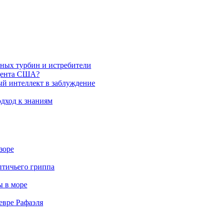
яных турбин и истребители
идента США?
ый интеллект в заблуждение
дход к знаниям
зоре
птичьего гриппа
ы в море
евре Рафаэля