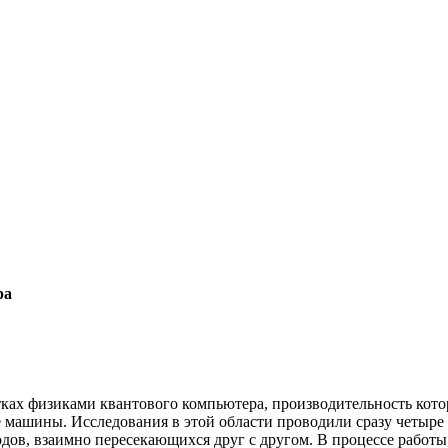
ра
отках физиками квантового компьютера, производительность ко
ые машины.
Исследования в этой области проводили сразу четыре
одов, взаимно пересекающихся друг с другом. В процессе работ