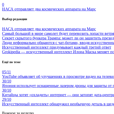
0
НАСА отправляет два космических аппарата на Марс
Выбор редакции
НАСА отправляет два космических аппарата на Марс
Самый большой в мире самолет будет перевозить лопасти ветр
Секрет скрытого бункера Трампа: может ли он защитить през
Люди неформально общаются с чат-ботами, вводя искусственн
Искусственный интеллект придумывает каждый третий ответ
Grokipedia — искусственный интеллект Илона Маска меняет по
Ещё по теме
05/11
YouTube объявляет об улучшениях в просмотре видео на телеви
30/10
Япония использует оснащенные лазером дроны для защиты от 
30/10
Китайцы хотят «охладить» интернет — они затопят дата-центр
29/10
Искусственный интеллект обнаружил необычную деталь в шед
Важное за неделю