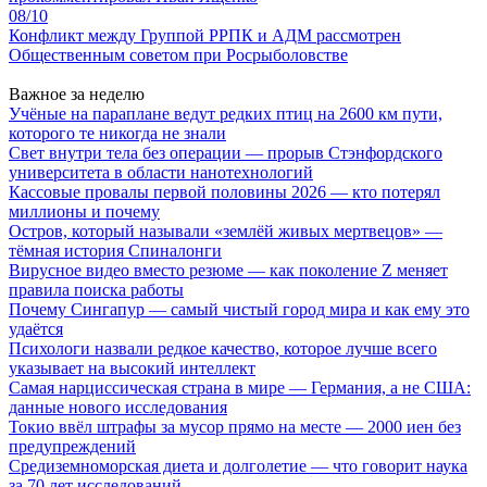
08/10
Конфликт между Группой РРПК и АДМ рассмотрен
Общественным советом при Росрыболовстве
Важное за неделю
Учёные на параплане ведут редких птиц на 2600 км пути,
которого те никогда не знали
Свет внутри тела без операции — прорыв Стэнфордского
университета в области нанотехнологий
Кассовые провалы первой половины 2026 — кто потерял
миллионы и почему
Остров, который называли «землёй живых мертвецов» —
тёмная история Спиналонги
Вирусное видео вместо резюме — как поколение Z меняет
правила поиска работы
Почему Сингапур — самый чистый город мира и как ему это
удаётся
Психологи назвали редкое качество, которое лучше всего
указывает на высокий интеллект
Самая нарциссическая страна в мире — Германия, а не США:
данные нового исследования
Токио ввёл штрафы за мусор прямо на месте — 2000 иен без
предупреждений
Средиземноморская диета и долголетие — что говорит наука
за 70 лет исследований