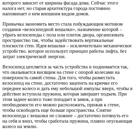
которого зависит от ширины фасада дома.
Сейчас этого
налога нет, но старая архитектура города постоянно
напоминает о нем внешним видом домов.
Привычка экономить место стала побуждающим мотивом
создания «велосипедной вешалки», назначение которой –
убрать велосипеды с пола или плиток двора, организовать
пространство так, чтобы задействовать вертикальные
плоскости стен. Идея вешалки – исключительно механическое
устройство. которое использует принцип работы лифта, без
затрат электрической энергии.
Велосипед цепляется за часть устройства и поднимается так,
что оказывается висящим на стене с опорой колесами на
поверхность самой стены. Для того, чтобы разместить
велосипед на стене, достаточно зацепить на крючке его
переднее колесо и дать ему небольшой импульс вверх, чтобы в
действие вступила пружина, которая завершит подъем. При
этом заднее колесо тоже попадает в замок, а при
необходимости его можно расположить, прижав к стене,
чтобы освободить еще больше пространства. Снятие
велосипеда с вешалки не сложнее – достаточно потянуть его
на себя и вниз, чтобы сработала пружина, плавно опускающая
колесо на землю.