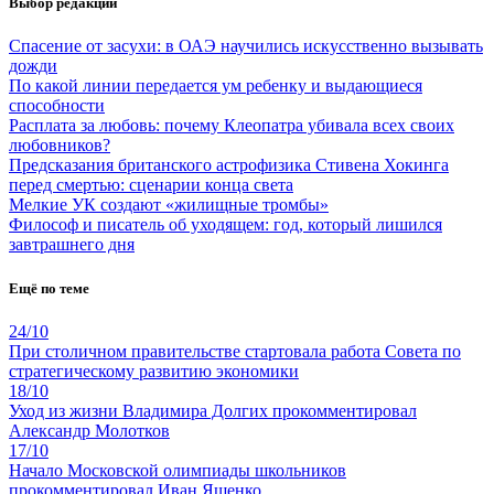
Выбор редакции
Спасение от засухи: в ОАЭ научились искусственно вызывать
дожди
По какой линии передается ум ребенку и выдающиеся
способности
Расплата за любовь: почему Клеопатра убивала всех своих
любовников?
Предсказания британского астрофизика Стивена Хокинга
перед смертью: сценарии конца света
Мелкие УК создают «жилищные тромбы»
Философ и писатель об уходящем: год, который лишился
завтрашнего дня
Ещё по теме
24/10
При столичном правительстве стартовала работа Совета по
стратегическому развитию экономики
18/10
Уход из жизни Владимира Долгих прокомментировал
Александр Молотков
17/10
Начало Московской олимпиады школьников
прокомментировал Иван Ященко