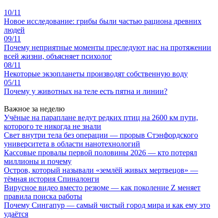
10/11
Новое исследование: грибы были частью рациона древних
людей
09/11
Почему неприятные моменты преследуют нас на протяжении
всей жизни, объясняет психолог
08/11
Некоторые экзопланеты производят собственную воду
05/11
Почему у животных на теле есть пятна и линии?
Важное за неделю
Учёные на параплане ведут редких птиц на 2600 км пути,
которого те никогда не знали
Свет внутри тела без операции — прорыв Стэнфордского
университета в области нанотехнологий
Кассовые провалы первой половины 2026 — кто потерял
миллионы и почему
Остров, который называли «землёй живых мертвецов» —
тёмная история Спиналонги
Вирусное видео вместо резюме — как поколение Z меняет
правила поиска работы
Почему Сингапур — самый чистый город мира и как ему это
удаётся