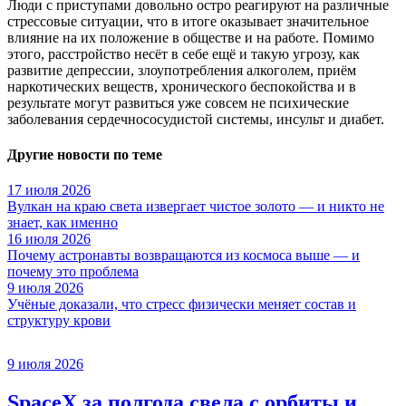
Люди с приступами довольно остро реагируют на различные
стрессовые ситуации, что в итоге оказывает значительное
влияние на их положение в обществе и на работе. Помимо
этого, расстройство несёт в себе ещё и такую угрозу, как
развитие депрессии, злоупотребления алкоголем, приём
наркотических веществ, хронического беспокойства и в
результате могут развиться уже совсем не психические
заболевания сердечнососудист
ой системы, инсульт и диабет.
Другие новости по теме
17 июля 2026
Вулкан на краю света извергает чистое золото — и никто не
знает, как именно
16 июля 2026
Почему астронавты возвращаются из космоса выше — и
почему это проблема
9 июля 2026
Учёные доказали, что стресс физически меняет состав и
структуру крови
9 июля 2026
SpaceX за полгода свела с орбиты и