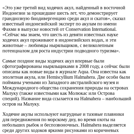
«Это уже третий вид ходячих акул, найденный в восточной
Индонезии за прошедшие шесть лет, что демонстрирует
грандиозную биодивергенцию среди акул и скатов», сказал
известный индонезийский эксперт по акулам по имени
Фахми в выпуске новостей от Conservation International.
«Сейчас мы знаем, что шесть из девяти известных науке
ходячих акул проживают в индонезийских водах, и эти
животные – любимцы ныряльщиков, с великолепным
потенциалом для роста индустрии подводного туризма».
Самые поздние виды ходячих акул впервые были
сфотографированы ныряльщиками в 2008 году, а сейчас были
описаны как новые виды в журнале Aqua. Она известна как
эполетная акула, или Hemiscyllium Halmahera. Две особи были
пойманы учеными из Западного австралийского музея и
Международного общества сохранения природы на островах
Малуку (также известными как Молюкас или Острова
специй). Название вида ссылается на Halmahera – наибольший
остров на Малуку.
Ходячие акулы используют нагрудные и тазовые плавники
для передвижения по морскому дну, во время охоты на
небольших рыбок и беспозвоночных. Halmahera выделяется
среди других ходоков яркими рисунками из коричневых