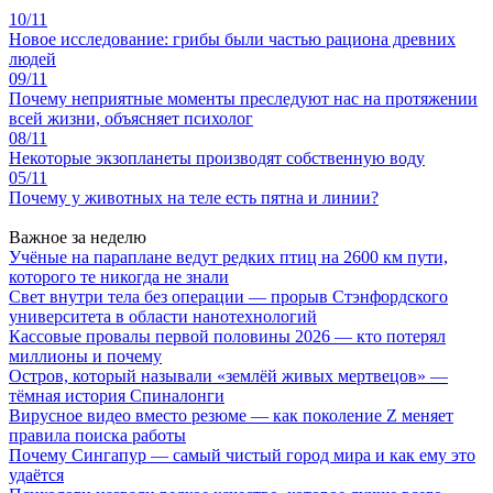
10/11
Новое исследование: грибы были частью рациона древних
людей
09/11
Почему неприятные моменты преследуют нас на протяжении
всей жизни, объясняет психолог
08/11
Некоторые экзопланеты производят собственную воду
05/11
Почему у животных на теле есть пятна и линии?
Важное за неделю
Учёные на параплане ведут редких птиц на 2600 км пути,
которого те никогда не знали
Свет внутри тела без операции — прорыв Стэнфордского
университета в области нанотехнологий
Кассовые провалы первой половины 2026 — кто потерял
миллионы и почему
Остров, который называли «землёй живых мертвецов» —
тёмная история Спиналонги
Вирусное видео вместо резюме — как поколение Z меняет
правила поиска работы
Почему Сингапур — самый чистый город мира и как ему это
удаётся