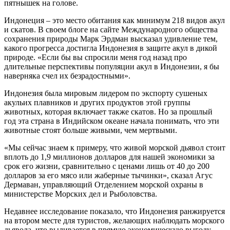
пятнышек на голове.
Индонеция – это место обитания как минимум 218 видов акул
и скатов. В своем блоге на сайте Международного общества
сохранения природы Марк Эрдман высказал удивление тем,
какого прогресса достигла Индонезия в защите акул в дикой
природе. «Если бы вы спросили меня год назад про
длительные перспективы популяции акул в Индонезии, я бы
наверняка счел их безрадостными».
Индонезия была мировым лидером по экспорту сушеных
акульих плавников и других продуктов этой группы
животных, которая включает также скатов. Но за прошлый
год эта страна в Индийском океане начала понимать, что эти
животные стоят больше живыми, чем мертвыми.
«Мы сейчас знаем к примеру, что живой морской дьявол стоит
вплоть до 1,9 миллионов долларов для нашей экономики за
срок его жизни, сравнительно с ценами лишь от 40 до 200
долларов за его мясо или жаберные тычинки», сказал Агус
Дермаван, управляющий Отделением морской охраны в
министерстве Морских дел и Рыболовства.
Недавнее исследование показало, что Индонезия ранжируется
на втором месте для туристов, желающих наблюдать морского
дьявола, что выливается в прямую экономическую выгоду