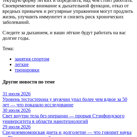
текущую форму лёгких и определить, над чем стоит работать.
Своевременное внимание к дыхательной функции, отказ от
вредных привычек и регулярные упражнения могут продлить
жизнь, улучшить иммунитет и снизить риск хронических
заболеваний.
Следите за дыханием, и ваши лёгкие будут работать на вас
долгие годы.
Тема:
занятия спортом
легкие
тренировки
Другие новости по теме
31 июля 2026
Уровень тестостерона у мужчин упал более чем вдвое за 50
лет — что показало исследование
30 июля 2026
Свет внутри тела без операции — прорыв Стэнфордского
университета в области нанотехнологий
29 июля 2026
Средиземноморская диета и долголетие — что говорит наука