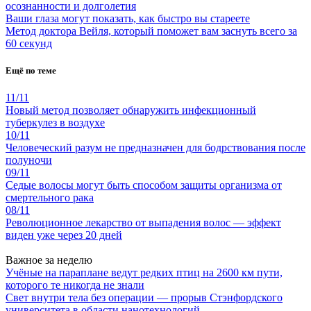
осознанности и долголетия
Ваши глаза могут показать, как быстро вы стареете
Метод доктора Вейля, который поможет вам заснуть всего за
60 секунд
Ещё по теме
11/11
Новый метод позволяет обнаружить инфекционный
туберкулез в воздухе
10/11
Человеческий разум не предназначен для бодрствования после
полуночи
09/11
Седые волосы могут быть способом защиты организма от
смертельного рака
08/11
Революционное лекарство от выпадения волос — эффект
виден уже через 20 дней
Важное за неделю
Учёные на параплане ведут редких птиц на 2600 км пути,
которого те никогда не знали
Свет внутри тела без операции — прорыв Стэнфордского
университета в области нанотехнологий