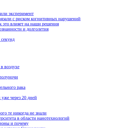
вили эксперимент
вязали с риском когнитивных нарушений
к это влияет на наши решения
ознанности и долголетия
 секунд
в воздухе
 полуночи
ельного рака
 уже через 20 дней
ого те никогда не знали
ерситета в области нанотехнологий
ионы и почему