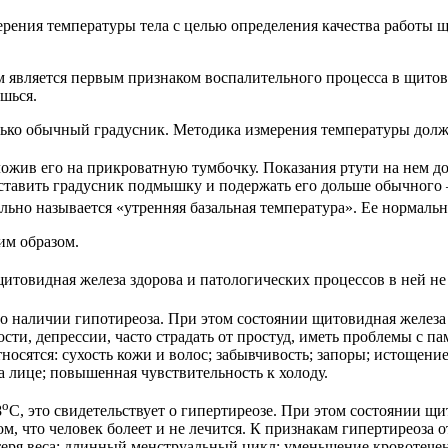
рения температуры тела с целью определения качества работы щ
м является первым признаком воспалительного процесса в щитов
шься.
ько обычный градусник. Методика измерения температуры долж
оложив его на прикроватную тумбочку. Показания ртути на нем 
ставить градусник подмышку и подержать его дольше обычного 
льно называется «утренняя базальная температура». Ее нормальн
им образом.
 щитовидная железа здорова и патологических процессов в ней не
т о наличии гипотиреоза. При этом состоянии щитовидная железа
сти, депрессии, часто страдать от простуд, иметь проблемы с 
носятся: сухость кожи и волос; забывчивость; запоры; истощен
 лице; повышенная чувствительность к холоду.
о
8
С, это свидетельствует о гипертиреозе. При этом состоянии щи
м, что человек болеет и не лечится. К признакам гипертиреоза 
теря веса; длинный менструальный цикл; уменьшение кровотечен