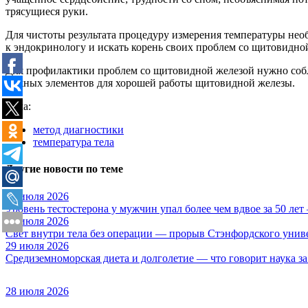
трясущиеся руки.
Для чистоты результата процедуру измерения температуры необ
к эндокринологу и искать корень своих проблем со щитовидно
Для профилактики проблем со щитовидной железой нужно соблю
важных элементов для хорошей работы щитовидной железы.
Тема:
метод диагностики
температура тела
Другие новости по теме
31 июля 2026
Уровень тестостерона у мужчин упал более чем вдвое за 50 лет
30 июля 2026
Свет внутри тела без операции — прорыв Стэнфордского унив
29 июля 2026
Средиземноморская диета и долголетие — что говорит наука за
28 июля 2026