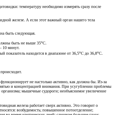
итовидки: температуру необходимо измерять сразу после
идной железе. А если этот важный орган нашего тела
на быть следующая.
о
должны быть не выше 35
С.
– 10 минут.
о
о
ый показатель находится в диапазоне от 36,5
С до 36,8
С.
 происходит.
 функционирует не настолько активно, как должна бы. Из-за
памятью и концентрацией внимания. При усугублении проблемы
ие организма; мышечные судороги; необъяснимое увеличение
товидная железа работает сверх активно. Это говорит о
относятся: возбудимость; повышенное потоотделение;
ия во время критических дней; слишком большие глаза;