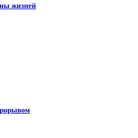
оны жизней
 прорывом