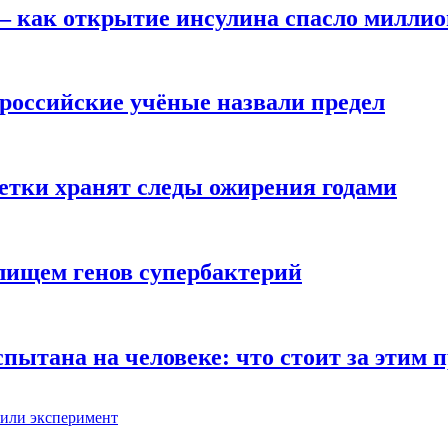
— как открытие инсулина спасло милли
российские учёные назвали предел
етки хранят следы ожирения годами
лищем генов супербактерий
пытана на человеке: что стоит за этим
вили эксперимент