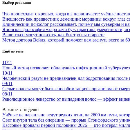
Выбор редакции
Что происходит с кровью, когда вы нервничаете: учёные поста
Внешность как предвестник деменции: морщины вокруг глаз с
Клинический психолог рассказывает, почему мы суеверны и ка
Японская философия «хара хачи бу»: практика умеренности, ос
Ваши глаза могут показать, как быстро вы стареете
Метод доктора Вейля, который поможет вам заснуть всего за 60
Ещё по теме
11/11
Новый метод позволяет обнаружить инфекционный туберкулез 
10/11
Человеческий разум не предназначен для бодрствования после
09/11
Седые волосы могут быть способом защиты организма от смерт
08/11
Революционное лекарство от выпадения волос — эффект виден
Важное за неделю
Учёные на параплане ведут редких птиц на 2600 км пути, котор
Свет внутри тела без операции — прорыв Стэнфордского унив
Кассовые провалы первой половины 2026 — кто потерял милл