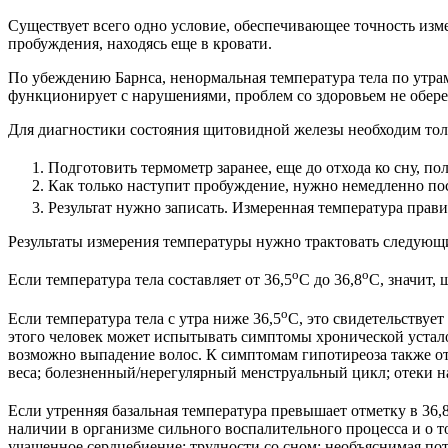
Существует всего одно условие, обеспечивающее точность изме
пробуждения, находясь еще в кровати.
По убеждению Барнса, ненормальная температура тела по утра
функционирует с нарушениями, проблем со здоровьем не обере
Для диагностики состояния щитовидной железы необходим тол
Подготовить термометр заранее, еще до отхода ко сну, п
Как только наступит пробуждение, нужно немедленно по
Результат нужно записать. Измеренная температура прави
Результаты измерения температуры нужно трактовать следующ
о
о
Если температура тела составляет от 36,5
С до 36,8
С, значит,
о
Если температура тела с утра ниже 36,5
С, это свидетельствуе
этого человек может испытывать симптомы хронической устало
возможно выпадение волос. К симптомам гипотиреоза также от
веса; болезненный/нерегулярный менструальный цикл; отеки на
Если утренняя базальная температура превышает отметку в 36,
наличии в организме сильного воспалительного процесса и о то
учащенное сердцебиение; трудности со сном; необъяснимая по