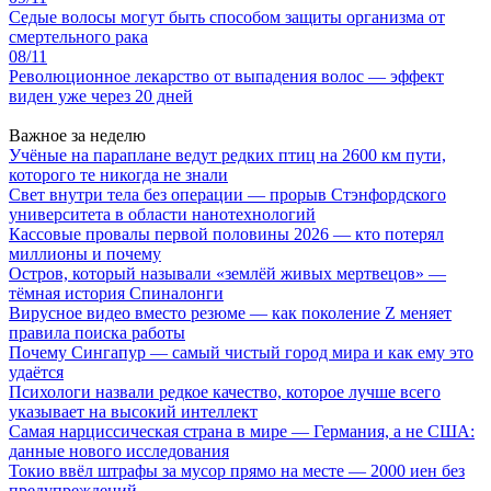
Седые волосы могут быть способом защиты организма от
смертельного рака
08/11
Революционное лекарство от выпадения волос — эффект
виден уже через 20 дней
Важное за неделю
Учёные на параплане ведут редких птиц на 2600 км пути,
которого те никогда не знали
Свет внутри тела без операции — прорыв Стэнфордского
университета в области нанотехнологий
Кассовые провалы первой половины 2026 — кто потерял
миллионы и почему
Остров, который называли «землёй живых мертвецов» —
тёмная история Спиналонги
Вирусное видео вместо резюме — как поколение Z меняет
правила поиска работы
Почему Сингапур — самый чистый город мира и как ему это
удаётся
Психологи назвали редкое качество, которое лучше всего
указывает на высокий интеллект
Самая нарциссическая страна в мире — Германия, а не США:
данные нового исследования
Токио ввёл штрафы за мусор прямо на месте — 2000 иен без
предупреждений