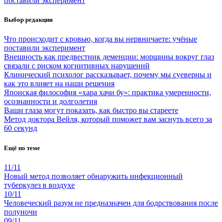
поставили эксперимент
Выбор редакции
Что происходит с кровью, когда вы нервничаете: учёные
поставили эксперимент
Внешность как предвестник деменции: морщины вокруг глаз
связали с риском когнитивных нарушений
Клинический психолог рассказывает, почему мы суеверны и
как это влияет на наши решения
Японская философия «хара хачи бу»: практика умеренности,
осознанности и долголетия
Ваши глаза могут показать, как быстро вы стареете
Метод доктора Вейля, который поможет вам заснуть всего за
60 секунд
Ещё по теме
11/11
Новый метод позволяет обнаружить инфекционный
туберкулез в воздухе
10/11
Человеческий разум не предназначен для бодрствования после
полуночи
09/11