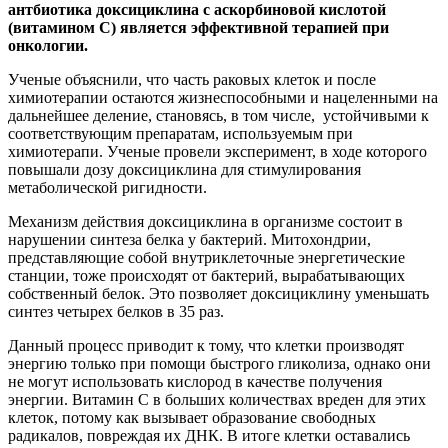
антбиотика доксициклина с аскорбиновой кислотой
(витамином С) является эффективной терапией при
онкологии.
Ученые объяснили, что часть раковых клеток и после
химиотерапии остаются жизнеспособными и нацеленными на
дальнейшее деление, становясь, в том числе, устойчивыми к
соответствующим препаратам, используемым при
химиотерапи. Ученые провели эксперимент, в ходе которого
повышали дозу доксициклина для стимулирования
метаболической ригидности.
Механизм действия доксициклина в организме состоит в
нарушении синтеза белка у бактерий. Митохондрии,
представляющие собой внутриклеточные энергетические
станции, тоже происходят от бактерий, вырабатывающих
собственный белок. Это позволяет доксициклину уменьшать
синтез четырех белков в 35 раз.
Данный процесс приводит к тому, что клетки производят
энергию только при помощи быстрого гликолиза, однако они
не могут использовать кислород в качестве получения
энергии. Витамин С в больших количествах вреден для этих
клеток, потому как вызывает образование свободных
радикалов, повреждая их ДНК. В итоге клетки оставались