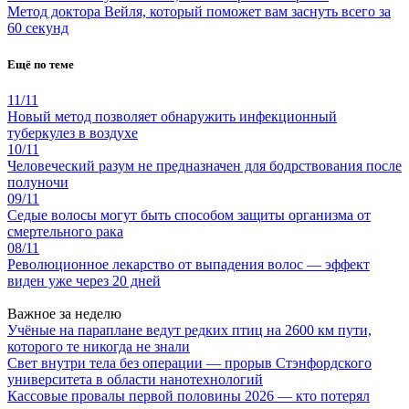
Метод доктора Вейля, который поможет вам заснуть всего за
60 секунд
Ещё по теме
11/11
Новый метод позволяет обнаружить инфекционный
туберкулез в воздухе
10/11
Человеческий разум не предназначен для бодрствования после
полуночи
09/11
Седые волосы могут быть способом защиты организма от
смертельного рака
08/11
Революционное лекарство от выпадения волос — эффект
виден уже через 20 дней
Важное за неделю
Учёные на параплане ведут редких птиц на 2600 км пути,
которого те никогда не знали
Свет внутри тела без операции — прорыв Стэнфордского
университета в области нанотехнологий
Кассовые провалы первой половины 2026 — кто потерял