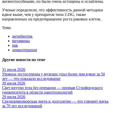
жизнеспособными, но были очень истощены и ослаблены.
Ученые определили, что эффективность данной методики
вдвое выше, чем у препаратов типа 2-DG, также
направленных на предотвращение роста раковых клеток.
Тема:
антибиотик
витамины
рак
химиотерапия
Другие новости по теме
31 июля 2026
Уровень тестостерона у мужчин упал более чем вдвое за 50
лет — что показало исследование
30 июля 2026
Свет внутри тела без операции — прорыв Стэнфордского
университета в области нанотехнологий
29 июля 2026
Средиземноморская диета и долголетие — что говорит наука
за 70 лет исследований