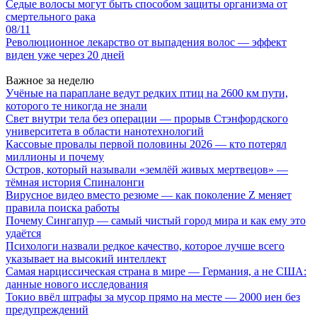
Седые волосы могут быть способом защиты организма от
смертельного рака
08/11
Революционное лекарство от выпадения волос — эффект
виден уже через 20 дней
Важное за неделю
Учёные на параплане ведут редких птиц на 2600 км пути,
которого те никогда не знали
Свет внутри тела без операции — прорыв Стэнфордского
университета в области нанотехнологий
Кассовые провалы первой половины 2026 — кто потерял
миллионы и почему
Остров, который называли «землёй живых мертвецов» —
тёмная история Спиналонги
Вирусное видео вместо резюме — как поколение Z меняет
правила поиска работы
Почему Сингапур — самый чистый город мира и как ему это
удаётся
Психологи назвали редкое качество, которое лучше всего
указывает на высокий интеллект
Самая нарциссическая страна в мире — Германия, а не США:
данные нового исследования
Токио ввёл штрафы за мусор прямо на месте — 2000 иен без
предупреждений