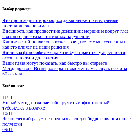
Выбор редакции
Что происходит с кровью, когда вы нервничаете: учёные
поставили эксперимент
Внешность как предвестник деменции: морщины вокруг глаз
связали с риском когнитивных нарушений
Клинический психолог рассказывает, почему мы суеверны и
как это влияет на наши решения
Японская философия «хара хачи бу»: практика умеренности,
осознанности и долголетия
Ваши глаза могут показать, как быстро вы стареете
Метод доктора Вейля, который поможет вам заснуть всего за
60 секунд
Ещё по теме
11/11
Новый метод позволяет обнаружить инфекционный
туберкулез в воздухе
10/11
Человеческий разум не предназначен для бодрствования после
полуночи
09/11