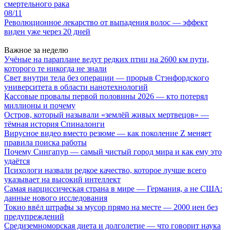
смертельного рака
08/11
Революционное лекарство от выпадения волос — эффект
виден уже через 20 дней
Важное за неделю
Учёные на параплане ведут редких птиц на 2600 км пути,
которого те никогда не знали
Свет внутри тела без операции — прорыв Стэнфордского
университета в области нанотехнологий
Кассовые провалы первой половины 2026 — кто потерял
миллионы и почему
Остров, который называли «землёй живых мертвецов» —
тёмная история Спиналонги
Вирусное видео вместо резюме — как поколение Z меняет
правила поиска работы
Почему Сингапур — самый чистый город мира и как ему это
удаётся
Психологи назвали редкое качество, которое лучше всего
указывает на высокий интеллект
Самая нарциссическая страна в мире — Германия, а не США:
данные нового исследования
Токио ввёл штрафы за мусор прямо на месте — 2000 иен без
предупреждений
Средиземноморская диета и долголетие — что говорит наука