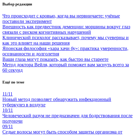
Выбор редакции
Что происходит с кровью, когда вы нервничаете: учёные
поставили эксперимент
Внешность как предвестник деменции: морщины вокруг глаз
связали с риском когнитивных нарушений
Клинический психолог рассказывает, почему мы суеверны и
как это влияет на наши решения
Японская философия «хара хачи бу»: практика умеренности,
осознанности и долголетия
Ваши глаза могут показать, как быстро вы стареете
Метод доктора Вейля, который поможет вам заснуть всего за
60 секунд
Ещё по теме
11/11
Новый метод позволяет обнаружить инфекционный
туберкулез в воздухе
10/11
Человеческий разум не предназначен для бодрствования после
полуночи
09/11
Седые волосы могут быть способом защиты организма от