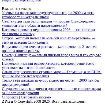
виден уже через 20 дней
Важное за неделю
Учёные на параплане ведут редких птиц на 2600 км пути,
которого те никогда не знали
Свет внутри тела без операции — прорыв Стэнфордского
университета в области нанотехнологий
Кассовые провалы первой половины 2026 — кто потерял
миллионы и почему
Остров, который называли «землёй живых мертвецов» —
тёмная история Спиналонги
Вирусное видео вместо резюме — как поколение Z меняет
правила поиска работы
Почему Сингапур — самый чистый город мира и как ему это
удаётся
Психологи назвали редкое качество, которое лучше всего
указывает на высокий интеллект
Самая нарциссическая страна в мире — Германия, а не США:
данные нового исследования
Токио ввёл штрафы за мусор прямо на месте — 2000 иен без
предупреждений
Средиземноморская диета и долголетие — что говорит наука
за 70 лет исследований
О проекте
|
Отправить письмо
ZIV.ru
© Copyright 2008-2026. Все права защищены.