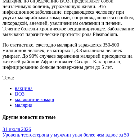
Малярия, по определению ВОЗ, представляет собой
неизлечимую болезнь, угрожающую жизни. Это
инфекционное заболевание, передающееся человеку при
укусах малярийными комарами, сопровождающееся ознобом,
лихорадкой, анемией, увеличением селезенки и печени.
Течение болезни хроническое рецидивирующее. Заболевание
вызывают паразитические протисты рода Plasmodium.
По статистике, ежегодно малярией заражается 350-500
миллионов человек, из которых 1,3-3 миллиона человек
умирает. До 90% случаев заражения малярией приходится на
жителей районов Африки южнее Сахары. Как правило,
инфицированию больше подвержены дети до 5 лет.
Тема:
вакцина
ВОЗ
малярийніе комарі
малярия
Другие новости по теме
31 июля 2026
Уровень тестостерона у мужчин упал более чем вдвое за 50