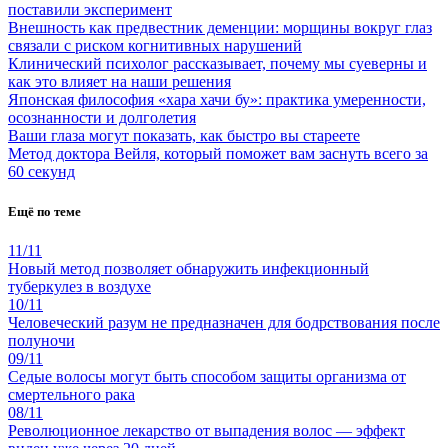
поставили эксперимент
Внешность как предвестник деменции: морщины вокруг глаз
связали с риском когнитивных нарушений
Клинический психолог рассказывает, почему мы суеверны и
как это влияет на наши решения
Японская философия «хара хачи бу»: практика умеренности,
осознанности и долголетия
Ваши глаза могут показать, как быстро вы стареете
Метод доктора Вейля, который поможет вам заснуть всего за
60 секунд
Ещё по теме
11/11
Новый метод позволяет обнаружить инфекционный
туберкулез в воздухе
10/11
Человеческий разум не предназначен для бодрствования после
полуночи
09/11
Седые волосы могут быть способом защиты организма от
смертельного рака
08/11
Революционное лекарство от выпадения волос — эффект