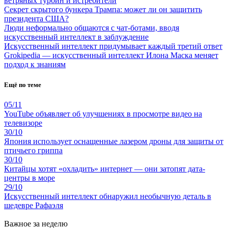
ветряных турбин и истребители
Секрет скрытого бункера Трампа: может ли он защитить
президента США?
Люди неформально общаются с чат-ботами, вводя
искусственный интеллект в заблуждение
Искусственный интеллект придумывает каждый третий ответ
Grokipedia — искусственный интеллект Илона Маска меняет
подход к знаниям
Ещё по теме
05/11
YouTube объявляет об улучшениях в просмотре видео на
телевизоре
30/10
Япония использует оснащенные лазером дроны для защиты от
птичьего гриппа
30/10
Китайцы хотят «охладить» интернет — они затопят дата-
центры в море
29/10
Искусственный интеллект обнаружил необычную деталь в
шедевре Рафаэля
Важное за неделю