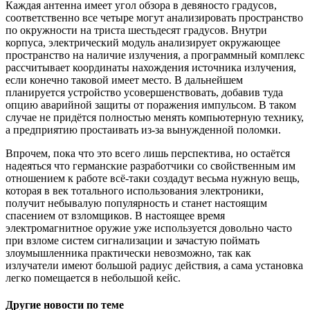
Каждая антенна имеет угол обзора в девяносто градусов,
соответственно все четыре могут анализировать пространство
по окружности на триста шестьдесят градусов. Внутри
корпуса, электрический модуль анализирует окружающее
пространство на наличие излучения, а программный комплекс
рассчитывает координаты нахождения источника излучения,
если конечно таковой имеет место. В дальнейшем
планируется устройство усовершенствоват
ь, добавив туда
опцию аварийной защиты от поражения импульсом. В таком
случае не придётся полностью менять компьютерную технику,
а предприятию простаивать из-за вынужденной поломки.
Впрочем, пока что это всего лишь перспектива, но остаётся
надеяться что германские разработчики со свойственным им
отношением к работе всё-таки создадут весьма нужную вещь,
которая в век тотального использования электроники,
получит небывалую популярность и станет настоящим
спасением от взломщиков. В настоящее время
электромагнитное оружие уже используется довольно часто
при взломе систем сигнализации и зачастую поймать
злоумышленника практически невозможно, так как
излучатели имеют большой радиус действия, а сама установка
легко помещается в небольшой кейс.
Другие новости по теме