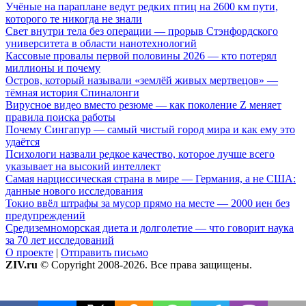
Учёные на параплане ведут редких птиц на 2600 км пути,
которого те никогда не знали
Свет внутри тела без операции — прорыв Стэнфордского
университета в области нанотехнологий
Кассовые провалы первой половины 2026 — кто потерял
миллионы и почему
Остров, который называли «землёй живых мертвецов» —
тёмная история Спиналонги
Вирусное видео вместо резюме — как поколение Z меняет
правила поиска работы
Почему Сингапур — самый чистый город мира и как ему это
удаётся
Психологи назвали редкое качество, которое лучше всего
указывает на высокий интеллект
Самая нарциссическая страна в мире — Германия, а не США:
данные нового исследования
Токио ввёл штрафы за мусор прямо на месте — 2000 иен без
предупреждений
Средиземноморская диета и долголетие — что говорит наука
за 70 лет исследований
О проекте
|
Отправить письмо
ZIV.ru
© Copyright 2008-2026. Все права защищены.