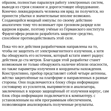
образом, полностью парализуя работу электронных систем,
выводя из строя сложное и дорогостоящее оборудование.
Конечно ликвидировать человека им вряд ли получится, но
принести убытки и значительные вполне возможно.
Создающийся мощный импульс по своему действию
аналогичен тому что возникает при грозовом разряде или
ядерном взрыве, поэтому учёные из Германского института
Фраунгофера решили разработать защитное средство,
способное противодействова
ть этой силе.
Пока что все действия разработчиков направлены на то,
чтобы не защитить от электромагнитног
о излучения, а хотя
бы обнаружить его источник, который кстати имеет радиус
действия до ста метров. Благодаря этой разработке станет
возможным не только обнаружить наличие вблизи опасности,
но также параметры излучения и координаты нахождения.
Конструктивно, прибор представляет собой четыре антенны,
жёстко закреплённые на платформе и направленных в разные
стороны. Они подключаются к блоку сбора информации
состоящему из усилителя, выпрямителя и анализатора,
заключенных в хорошо защищённый от излучения корпус, сам
блок сбора информации подключается к компьютеру. с
установленным на нём программным обеспечением,
позволяющим анализировать полученные результаты.