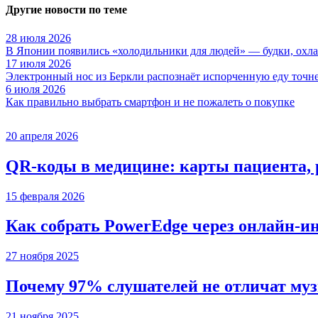
Другие новости по теме
28 июля 2026
В Японии появились «холодильники для людей» — будки, охла
17 июля 2026
Электронный нос из Беркли распознаёт испорченную еду точне
6 июля 2026
Как правильно выбрать смартфон и не пожалеть о покупке
20 апреля 2026
QR-коды в медицине: карты пациента, 
15 февраля 2026
Как собрать PowerEdge через онлайн-и
27 ноября 2025
Почему 97% слушателей не отличат муз
21 ноября 2025