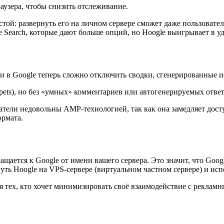
аузера, чтобы снизить отслеживание.
ой: развернуть его на личном сервере сможет даже пользовател
 Search, которые дают больше опций, но Hoogle выигрывает в у
и в Google теперь сложно отключить сводки, сгенерированные ис
pets), но без «умных» комментариев или автогенерируемых ответо
ели недовольны AMP-технологией, так как она замедляет досту
ормата.
щается к Google от имени вашего сервера. Это значит, что Googl
ть Hoogle на VPS-сервере (виртуальном частном сервере) и исп
я тех, кто хочет минимизировать своё взаимодействие с реклам