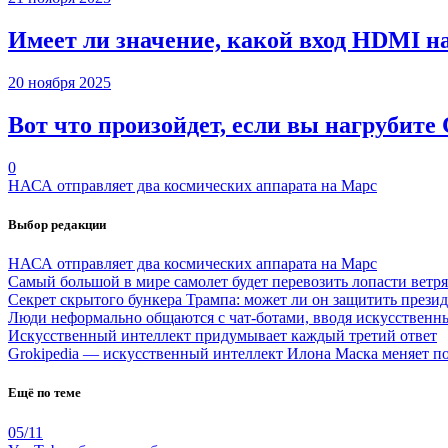
Имеет ли значение, какой вход HDMI н
20 ноября 2025
Вот что произойдет, если вы нагрубите
0
НАСА отправляет два космических аппарата на Марс
Выбор редакции
НАСА отправляет два космических аппарата на Марс
Самый большой в мире самолет будет перевозить лопасти ветр
Секрет скрытого бункера Трампа: может ли он защитить през
Люди неформально общаются с чат-ботами, вводя искусственн
Искусственный интеллект придумывает каждый третий ответ
Grokipedia — искусственный интеллект Илона Маска меняет по
Ещё по теме
05/11