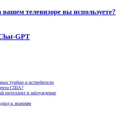
а вашем телевизоре вы используете?
 Chаt-GPT
яных турбин и истребители
идента США?
ый интеллект в заблуждение
дход к знаниям