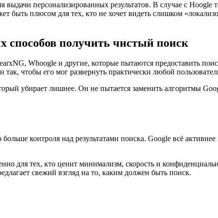
я выдачи персонализированных результатов. В случае с Hoogle 
жет быть плюсом для тех, кто не хочет видеть слишком «локали
х способов получить чистый поиск
SearxNG, Whoogle и другие, которые пытаются предоставить пои
н так, чтобы его мог развернуть практически любой пользовател
оторый убирает лишнее. Он не пытается заменить алгоритмы Goog
ю больше контроля над результатами поиска. Google всё активне
енно для тех, кто ценит минимализм, скорость и конфиденциаль
едлагает свежий взгляд на то, каким должен быть поиск.