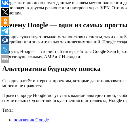
Google активно использует данные о вашем местоположении дл
расположен в другом регионе или настроен через VPN. Это мо
регионам.
Почему Hoogle — один из самых просты
Сегодня существует немало метапоисковых систем, таких как 
настройки или значительных технических знаний. Hoogle созда
По сути, Hoogle — это чистый интерфейс для Google Search, к
навязчивую рекламу, AMP и ИИ-сводки.
Альтернатива будущему поиска
Сегодня растёт интерес к проектам, которые дают пользовател
многим не нравится.
Проекты вроде Hoogle могут стать важной альтернативой, особ
сомнительных «советов» искусственного интеллекта, Hoogle пр
Тема:
поисковик Google