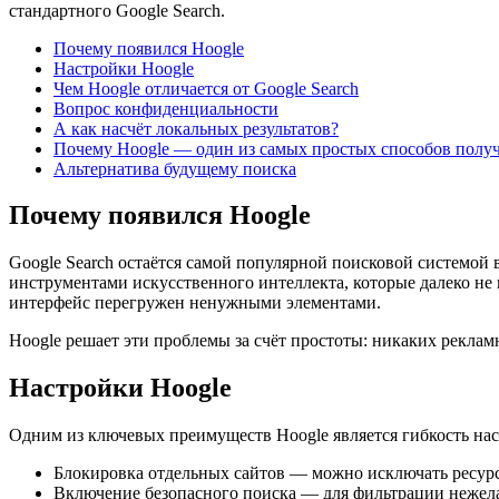
стандартного Google Search.
Почему появился Hoogle
Настройки Hoogle
Чем Hoogle отличается от Google Search
Вопрос конфиденциальности
А как насчёт локальных результатов?
Почему Hoogle — один из самых простых способов полу
Альтернатива будущему поиска
Почему появился Hoogle
Google Search остаётся самой популярной поисковой системой
инструментами искусственного интеллекта, которые далеко не 
интерфейс перегружен ненужными элементами.
Hoogle решает эти проблемы за счёт простоты: никаких реклам
Настройки Hoogle
Одним из ключевых преимуществ Hoogle является гибкость нас
Блокировка отдельных сайтов — можно исключать ресурс
Включение безопасного поиска — для фильтрации нежела