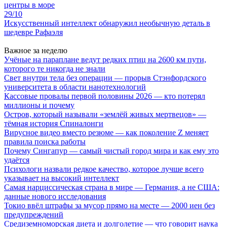
центры в море
29/10
Искусственный интеллект обнаружил необычную деталь в
шедевре Рафаэля
Важное за неделю
Учёные на параплане ведут редких птиц на 2600 км пути,
которого те никогда не знали
Свет внутри тела без операции — прорыв Стэнфордского
университета в области нанотехнологий
Кассовые провалы первой половины 2026 — кто потерял
миллионы и почему
Остров, который называли «землёй живых мертвецов» —
тёмная история Спиналонги
Вирусное видео вместо резюме — как поколение Z меняет
правила поиска работы
Почему Сингапур — самый чистый город мира и как ему это
удаётся
Психологи назвали редкое качество, которое лучше всего
указывает на высокий интеллект
Самая нарциссическая страна в мире — Германия, а не США:
данные нового исследования
Токио ввёл штрафы за мусор прямо на месте — 2000 иен без
предупреждений
Средиземноморская диета и долголетие — что говорит наука