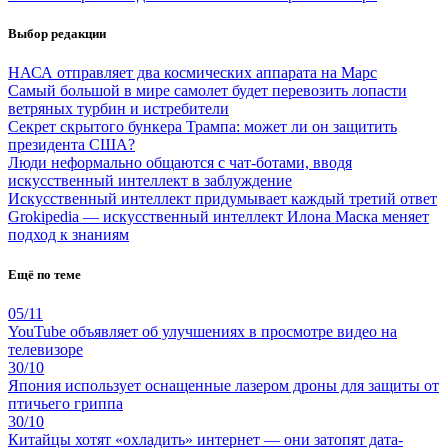
Выбор редакции
НАСА отправляет два космических аппарата на Марс
Самый большой в мире самолет будет перевозить лопасти
ветряных турбин и истребители
Секрет скрытого бункера Трампа: может ли он защитить
президента США?
Люди неформально общаются с чат-ботами, вводя
искусственный интеллект в заблуждение
Искусственный интеллект придумывает каждый третий ответ
Grokipedia — искусственный интеллект Илона Маска меняет
подход к знаниям
Ещё по теме
05/11
YouTube объявляет об улучшениях в просмотре видео на
телевизоре
30/10
Япония использует оснащенные лазером дроны для защиты от
птичьего гриппа
30/10
Китайцы хотят «охладить» интернет — они затопят дата-