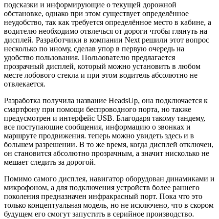
подсказки и информирующие о текущей дорожной
обстановке, однако при этом существует определённое
неудобство, так как требуется определённое место в кабине, а
водителю необходимо отвлечься от дороги чтобы глянуть на
дисплей. Разработчики в компании Next решили этот вопрос
несколько по иному, сделав упор в первую очередь на
удобство пользования. Пользователю предлагается
прозрачный дисплей, который можно установить в любом
месте лобового стекла и при этом водитель абсолютно не
отвлекается.
Разработка получила название HeadsUp, она подключается к
смартфону при помощи беспроводного порта, но также
предусмотрен и интерфейс USB. Благодаря такому тандему,
все поступающие сообщения, информацию о звонках и
маршруте продвижения. теперь можно увидеть здесь и в
большем разрешении. В то же время, когда дисплей отключен,
он становится абсолютно прозрачным, а значит нисколько не
мешает следить за дорогой.
Помимо самого дисплея, навигатор оборудован динамиками и
микрофоном, а для подключения устройств более раннего
поколения предназначен инфракрасный порт. Пока что это
только концептуальная модель, но не исключено, что в скором
будущем его смогут запустить в серийное производство.