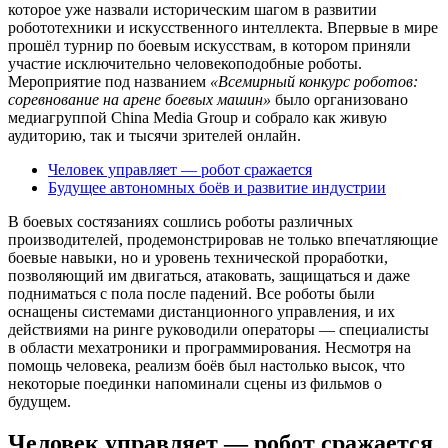
которое уже назвали историческим шагом в развитии
робототехники и искусственного интеллекта. Впервые в мире
прошёл турнир по боевым искусствам, в котором приняли
участие исключительно человекоподобные роботы.
Мероприятие под названием
«Всемирный конкурс роботов:
соревнование на арене боевых машин»
было организовано
медиагруппой China Media Group и собрало как живую
аудиторию, так и тысячи зрителей онлайн.
Человек управляет — робот сражается
Будущее автономных боёв и развитие индустрии
В боевых состязаниях сошлись роботы различных
производителей, продемонстрировав не только впечатляющие
боевые навыки, но и уровень технической проработки,
позволяющий им двигаться, атаковать, защищаться и даже
подниматься с пола после падений. Все роботы были
оснащены системами дистанционного управления, и их
действиями на ринге руководили операторы — специалисты
в области мехатроники и программирования. Несмотря на
помощь человека, реализм боёв был настолько высок, что
некоторые поединки напоминали сцены из фильмов о
будущем.
Человек управляет — робот сражается