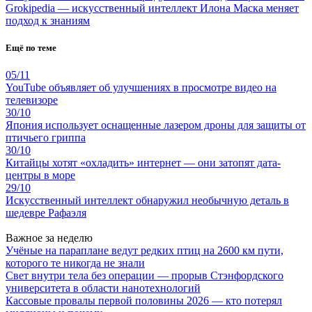
Grokipedia — искусственный интеллект Илона Маска меняет
подход к знаниям
Ещё по теме
05/11
YouTube объявляет об улучшениях в просмотре видео на
телевизоре
30/10
Япония использует оснащенные лазером дроны для защиты от
птичьего гриппа
30/10
Китайцы хотят «охладить» интернет — они затопят дата-
центры в море
29/10
Искусственный интеллект обнаружил необычную деталь в
шедевре Рафаэля
Важное за неделю
Учёные на параплане ведут редких птиц на 2600 км пути,
которого те никогда не знали
Свет внутри тела без операции — прорыв Стэнфордского
университета в области нанотехнологий
Кассовые провалы первой половины 2026 — кто потерял