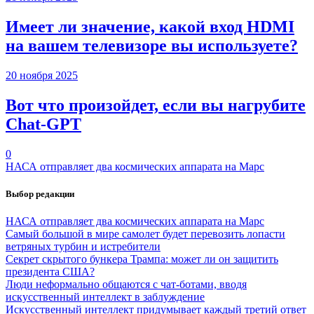
Имеет ли значение, какой вход HDMI
на вашем телевизоре вы используете?
20 ноября 2025
Вот что произойдет, если вы нагрубите
Chаt-GPT
0
НАСА отправляет два космических аппарата на Марс
Выбор редакции
НАСА отправляет два космических аппарата на Марс
Самый большой в мире самолет будет перевозить лопасти
ветряных турбин и истребители
Секрет скрытого бункера Трампа: может ли он защитить
президента США?
Люди неформально общаются с чат-ботами, вводя
искусственный интеллект в заблуждение
Искусственный интеллект придумывает каждый третий ответ