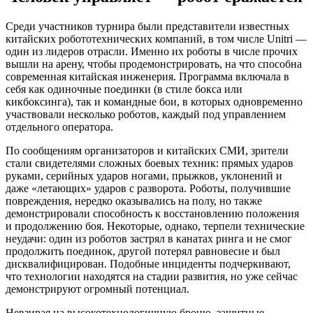
Среди участников турнира были представители известных
китайских робототехнических компаний, в том числе Unitri —
один из лидеров отрасли. Именно их роботы в числе прочих
вышли на арену, чтобы продемонстрировать, на что способна
современная китайская инженерия. Программа включала в
себя как одиночные поединки (в стиле бокса или
кикбоксинга), так и командные бои, в которых одновременно
участвовали несколько роботов, каждый под управлением
отдельного оператора.
По сообщениям организаторов и китайских СМИ, зрители
стали свидетелями сложных боевых техник: прямых ударов
руками, серийных ударов ногами, прыжков, уклонений и
даже «летающих» ударов с разворота. Роботы, получившие
повреждения, нередко оказывались на полу, но также
демонстрировали способность к восстановлению положения
и продолжению боя. Некоторые, однако, терпели технические
неудачи: один из роботов застрял в канатах ринга и не смог
продолжить поединок, другой потерял равновесие и был
дисквалифицирован. Подобные инциденты подчеркивают,
что технологии находятся на стадии развития, но уже сейчас
демонстрируют огромный потенциал.
Невзирая на высокотехнологичную броню, защитные