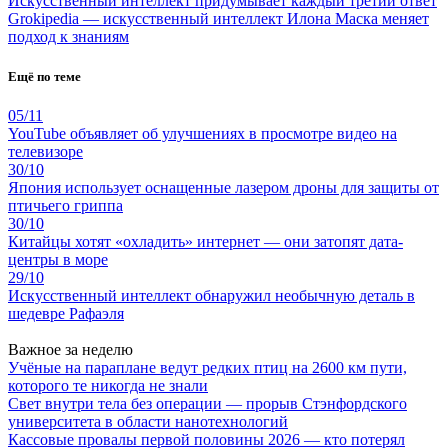
Искусственный интеллект придумывает каждый третий ответ
Grokipedia — искусственный интеллект Илона Маска меняет
подход к знаниям
Ещё по теме
05/11
YouTube объявляет об улучшениях в просмотре видео на
телевизоре
30/10
Япония использует оснащенные лазером дроны для защиты от
птичьего гриппа
30/10
Китайцы хотят «охладить» интернет — они затопят дата-
центры в море
29/10
Искусственный интеллект обнаружил необычную деталь в
шедевре Рафаэля
Важное за неделю
Учёные на параплане ведут редких птиц на 2600 км пути,
которого те никогда не знали
Свет внутри тела без операции — прорыв Стэнфордского
университета в области нанотехнологий
Кассовые провалы первой половины 2026 — кто потерял