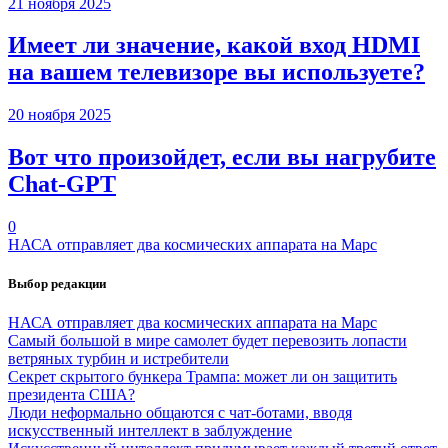
21 ноября 2025
Имеет ли значение, какой вход HDMI
на вашем телевизоре вы используете?
20 ноября 2025
Вот что произойдет, если вы нагрубите
Chаt-GPT
0
НАСА отправляет два космических аппарата на Марс
Выбор редакции
НАСА отправляет два космических аппарата на Марс
Самый большой в мире самолет будет перевозить лопасти
ветряных турбин и истребители
Секрет скрытого бункера Трампа: может ли он защитить
президента США?
Люди неформально общаются с чат-ботами, вводя
искусственный интеллект в заблуждение