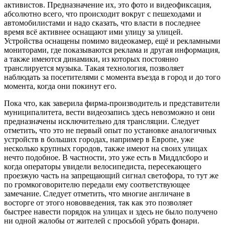
активистов. Предназначение их, это фото и видеофиксация,
абсолютно всего, что происходит вокруг с пешеходами и
автомобилистами и надо сказать, что власти в последнее
время всё активнее оснащают ими улицу за улицей.
Устройства оснащены помимо видеокамер, ещё и рекламными
мониторами, где показываются реклама и другая информация,
а также имеются динамики, из которых постоянно
транслируется музыка. Такая технология, позволяет
наблюдать за посетителями с момента въезда в город и до того
момента, когда они покинут его.
Пока что, как заверила фирма-производит
ель и представители
муниципалитета, вести видеозапись здесь невозможно и они
предназначены исключительно для трансляции. Следует
отметить, что это не первый опыт по установке аналогичных
устройств в больших городах, например в Европе, уже
несколько крупных городов, также имеют на своих улицах
нечто подобное. В частности, это уже есть в Миддлсборо и
когда операторы увидели велосипедиста, пересекающего
проезжую часть на запрещающий сигнал светофора, то тут же
по громкоговорителю передали ему соответствующее
замечание. Следует отметить, что многие англичане в
восторге от этого нововведения, так как это позволяет
быстрее навести порядок на улицах и здесь не было получено
ни одной жалобы от жителей с просьбой убрать фонари.