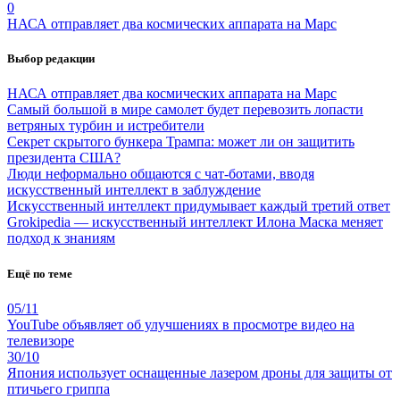
0
НАСА отправляет два космических аппарата на Марс
Выбор редакции
НАСА отправляет два космических аппарата на Марс
Самый большой в мире самолет будет перевозить лопасти
ветряных турбин и истребители
Секрет скрытого бункера Трампа: может ли он защитить
президента США?
Люди неформально общаются с чат-ботами, вводя
искусственный интеллект в заблуждение
Искусственный интеллект придумывает каждый третий ответ
Grokipedia — искусственный интеллект Илона Маска меняет
подход к знаниям
Ещё по теме
05/11
YouTube объявляет об улучшениях в просмотре видео на
телевизоре
30/10
Япония использует оснащенные лазером дроны для защиты от
птичьего гриппа