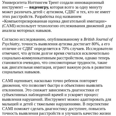
Университета Ноттингем Трент создали инновационный
инструмент —
видеоигру,
которая всего за одну минуту
может различать детей с аутизмом, СДВГ и тех, кто не имеет
этих расстройств. Разработка под названием
«Компьютеризированная оценка двигательной имитации»
(CAMI) использует технологию отслеживания движений для
анализа моторных навыков.
Согласно исследованию, опубликованному в
British Journal of
Psychiatry
, точность выявления аутизма достигает 80%, а его
отличие от СДВГ определяется в 70% случаев. Исследователи
отмечают, что аутизм долгое время считался исключительно
социально-коммуникативным расстройством, однако теперь
становится очевидно, что сенсомоторные трудности, такие
как двигательная имитация, играют важную роль в развитии
социальных навыков.
CAMI оценивает, насколько точно ребенок повторяет
движения, что позволяет быстро и объективно выявлять
отклонения. Это снижает зависимость диагностики от
субъективных наблюдений врачей и ускоряет процесс
выявления нарушений. Инструмент можно адаптировать для
малышей и детей с тяжелыми нарушениями. В перспективе
CAMI поможет сделать диагностику доступнее, повысить
точность выявления расстройств и улучшить качество жизни