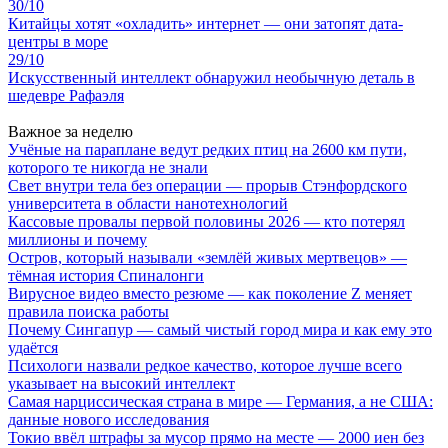
30/10
Китайцы хотят «охладить» интернет — они затопят дата-
центры в море
29/10
Искусственный интеллект обнаружил необычную деталь в
шедевре Рафаэля
Важное за неделю
Учёные на параплане ведут редких птиц на 2600 км пути,
которого те никогда не знали
Свет внутри тела без операции — прорыв Стэнфордского
университета в области нанотехнологий
Кассовые провалы первой половины 2026 — кто потерял
миллионы и почему
Остров, который называли «землёй живых мертвецов» —
тёмная история Спиналонги
Вирусное видео вместо резюме — как поколение Z меняет
правила поиска работы
Почему Сингапур — самый чистый город мира и как ему это
удаётся
Психологи назвали редкое качество, которое лучше всего
указывает на высокий интеллект
Самая нарциссическая страна в мире — Германия, а не США:
данные нового исследования
Токио ввёл штрафы за мусор прямо на месте — 2000 иен без