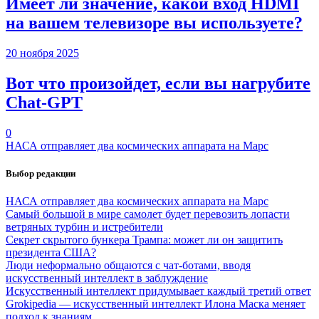
Имеет ли значение, какой вход HDMI
на вашем телевизоре вы используете?
20 ноября 2025
Вот что произойдет, если вы нагрубите
Chаt-GPT
0
НАСА отправляет два космических аппарата на Марс
Выбор редакции
НАСА отправляет два космических аппарата на Марс
Самый большой в мире самолет будет перевозить лопасти
ветряных турбин и истребители
Секрет скрытого бункера Трампа: может ли он защитить
президента США?
Люди неформально общаются с чат-ботами, вводя
искусственный интеллект в заблуждение
Искусственный интеллект придумывает каждый третий ответ
Grokipedia — искусственный интеллект Илона Маска меняет
подход к знаниям