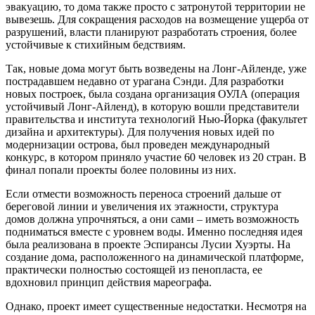
эвакуацию, то дома также просто с затронутой территории не
вывезешь. Для сокращения расходов на возмещение ущерба от
разрушений, власти планируют разработать строения, более
устойчивые к стихийным бедствиям.
Так, новые дома могут быть возведены на Лонг-Айленде, уже
пострадавшем недавно от урагана Сэнди. Для разработки
новых построек, была создана организация ОУЛА (операция
устойчивый Лонг-Айленд), в которую вошли представители
правительства и института технологий Нью-Йорка (факультет
дизайна и архитектуры). Для получения новых идей по
модернизации острова, был проведен международный
конкурс, в котором приняло участие 60 человек из 20 стран. В
финал попали проекты более половины из них.
Если отмести возможность переноса строений дальше от
береговой линии и увеличения их этажности, структура
домов должна упрочняться, а они сами – иметь возможность
подниматься вместе с уровнем воды. Именно последняя идея
была реализована в проекте Эспирансы Лусии Хуэрты. На
создание дома, расположенного на динамической платформе,
практически полностью состоящей из пенопласта, ее
вдохновил принцип действия мареографа.
Однако, проект имеет существенные недостатки. Несмотря на