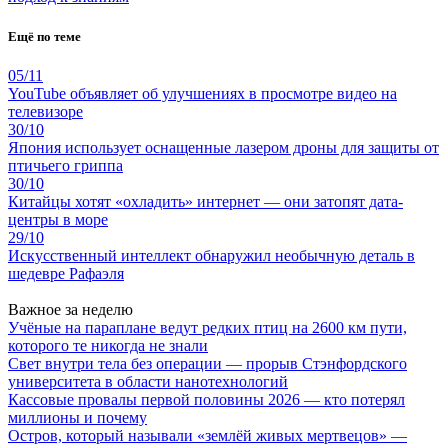
Ещё по теме
05/11
YouTube объявляет об улучшениях в просмотре видео на
телевизоре
30/10
Япония использует оснащенные лазером дроны для защиты от
птичьего гриппа
30/10
Китайцы хотят «охладить» интернет — они затопят дата-
центры в море
29/10
Искусственный интеллект обнаружил необычную деталь в
шедевре Рафаэля
Важное за неделю
Учёные на параплане ведут редких птиц на 2600 км пути,
которого те никогда не знали
Свет внутри тела без операции — прорыв Стэнфордского
университета в области нанотехнологий
Кассовые провалы первой половины 2026 — кто потерял
миллионы и почему
Остров, который называли «землёй живых мертвецов» —