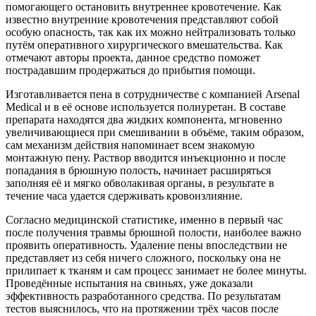
помогающего остановить внутреннее кровотечение.
Как
известно внутренние кровотечения представляют собой
особую опасность, так как их можно нейтрализовать только
путём оперативного хирургического вмешательства. Как
отмечают авторы проекта, данное средство поможет
пострадавшим продержаться до прибытия помощи.
Изготавливается пена в сотрудничестве с компанией Arsenal
Medical и в её основе используется полиуретан. В составе
препарата находятся два жидких компонента, мгновенно
увеличивающиеся при смешивании в объёме, таким образом,
сам механизм действия напоминает всем знакомую
монтажную пену. Раствор вводится инъекционно и после
попадания в брюшную полость, начинает расширяться
заполняя её и мягко обволакивая органы, в результате в
течение часа удается сдерживать кровоизлияние.
Согласно медицинской статистике, именно в первый час
после получения травмы брюшной полости, наиболее важно
проявить оперативность. Удаление пены впоследствии не
представляет из себя ничего сложного, поскольку она не
прилипает к тканям и сам процесс занимает не более минуты.
Проведённые испытания на свиньях, уже доказали
эффективность разработанного средства. По результатам
тестов выяснилось, что на протяжении трёх часов после