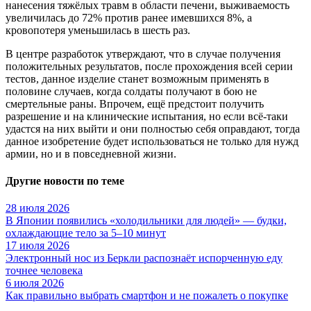
нанесения тяжёлых травм в области печени, выживаемость
увеличилась до 72% против ранее имевшихся 8%, а
кровопотеря уменьшилась в шесть раз.
В центре разработок утверждают, что в случае получения
положительных результатов, после прохождения всей серии
тестов, данное изделие станет возможным применять в
половине случаев, когда солдаты получают в бою не
смертельные раны. Впрочем, ещё предстоит получить
разрешение и на клинические испытания, но если всё-таки
удастся на них выйти и они полностью себя оправдают, тогда
данное изобретение будет использоваться не только для нужд
армии, но и в повседневной жизни.
Другие новости по теме
28 июля 2026
В Японии появились «холодильники для людей» — будки,
охлаждающие тело за 5–10 минут
17 июля 2026
Электронный нос из Беркли распознаёт испорченную еду
точнее человека
6 июля 2026
Как правильно выбрать смартфон и не пожалеть о покупке