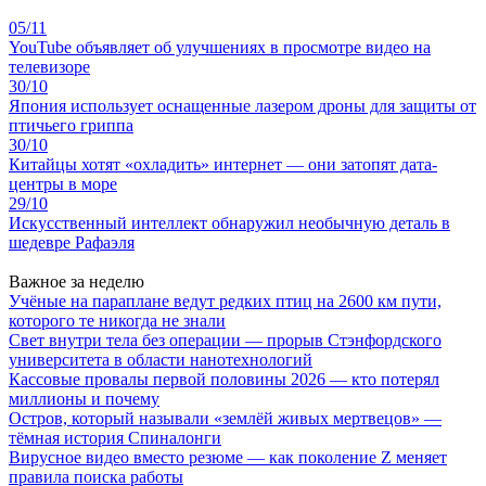
05/11
YouTube объявляет об улучшениях в просмотре видео на
телевизоре
30/10
Япония использует оснащенные лазером дроны для защиты от
птичьего гриппа
30/10
Китайцы хотят «охладить» интернет — они затопят дата-
центры в море
29/10
Искусственный интеллект обнаружил необычную деталь в
шедевре Рафаэля
Важное за неделю
Учёные на параплане ведут редких птиц на 2600 км пути,
которого те никогда не знали
Свет внутри тела без операции — прорыв Стэнфордского
университета в области нанотехнологий
Кассовые провалы первой половины 2026 — кто потерял
миллионы и почему
Остров, который называли «землёй живых мертвецов» —
тёмная история Спиналонги
Вирусное видео вместо резюме — как поколение Z меняет
правила поиска работы