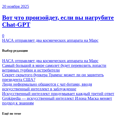
20 ноября 2025
Вот что произойдет, если вы нагрубите
Chаt-GPT
0
НАСА отправляет два космических аппарата на Марс
Выбор редакции
НАСА отправляет два космических аппарата на Марс
Самый большой в мире самолет будет перевозить лопасти
ветряных турбин и истребители
Секрет скрытого бункера Трампа: может ли он защитить
президента США?
Люди неформально общаются с чат-ботами, вводя
искусственный интеллект в заблуждение
Искусственный интеллект придумывает каждый третий ответ
Grokipedia — искусственный интеллект Илона Маска меняет
подход к знаниям
Ещё по теме