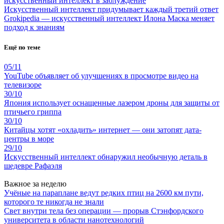
искусственный интеллект в заблуждение
Искусственный интеллект придумывает каждый третий ответ
Grokipedia — искусственный интеллект Илона Маска меняет
подход к знаниям
Ещё по теме
05/11
YouTube объявляет об улучшениях в просмотре видео на
телевизоре
30/10
Япония использует оснащенные лазером дроны для защиты от
птичьего гриппа
30/10
Китайцы хотят «охладить» интернет — они затопят дата-
центры в море
29/10
Искусственный интеллект обнаружил необычную деталь в
шедевре Рафаэля
Важное за неделю
Учёные на параплане ведут редких птиц на 2600 км пути,
которого те никогда не знали
Свет внутри тела без операции — прорыв Стэнфордского
университета в области нанотехнологий