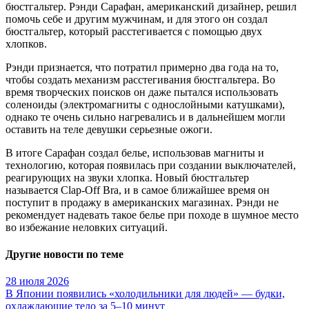
бюстгальтер.
Рэнди Сарафан, американский дизайнер, решил
помочь себе и другим мужчинам, и для этого он создал
бюстгальтер, который расстегивается с помощью двух
хлопков.
Рэнди признается, что потратил примерно два года на то,
чтобы создать механизм расстегивания бюстгальтера. Во
время творческих поисков он даже пытался использовать
соленоиды (электромагниты с однослойными катушками),
однако те очень сильно нагревались и в дальнейшем могли
оставить на теле девушки серьезные ожоги.
В итоге Сарафан создал белье, использовав магниты и
технологию, которая появилась при создании выключателей,
реагирующих на звуки хлопка. Новый бюстгальтер
называется Clap-Off Bra, и в самое ближайшее время он
поступит в продажу в американских магазинах. Рэнди не
рекомендует надевать такое белье при походе в шумное место
во избежание неловких ситуаций.
Другие новости по теме
28 июля 2026
В Японии появились «холодильники для людей» — будки,
охлаждающие тело за 5–10 минут