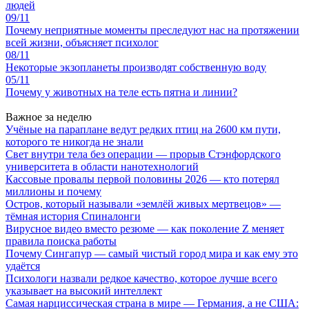
людей
09/11
Почему неприятные моменты преследуют нас на протяжении
всей жизни, объясняет психолог
08/11
Некоторые экзопланеты производят собственную воду
05/11
Почему у животных на теле есть пятна и линии?
Важное за неделю
Учёные на параплане ведут редких птиц на 2600 км пути,
которого те никогда не знали
Свет внутри тела без операции — прорыв Стэнфордского
университета в области нанотехнологий
Кассовые провалы первой половины 2026 — кто потерял
миллионы и почему
Остров, который называли «землёй живых мертвецов» —
тёмная история Спиналонги
Вирусное видео вместо резюме — как поколение Z меняет
правила поиска работы
Почему Сингапур — самый чистый город мира и как ему это
удаётся
Психологи назвали редкое качество, которое лучше всего
указывает на высокий интеллект
Самая нарциссическая страна в мире — Германия, а не США: