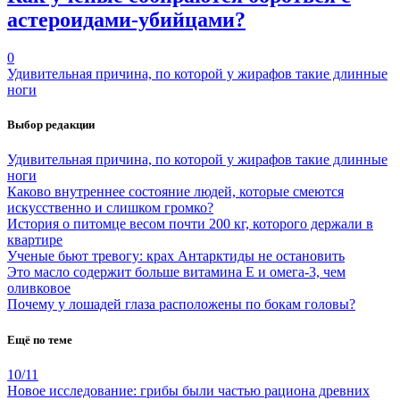
астероидами-убийцами?
0
Удивительная причина, по которой у жирафов такие длинные
ноги
Выбор редакции
Удивительная причина, по которой у жирафов такие длинные
ноги
Каково внутреннее состояние людей, которые смеются
искусственно и слишком громко?
История о питомце весом почти 200 кг, которого держали в
квартире
Ученые бьют тревогу: крах Антарктиды не остановить
Это масло содержит больше витамина Е и омега-3, чем
оливковое
Почему у лошадей глаза расположены по бокам головы?
Ещё по теме
10/11
Новое исследование: грибы были частью рациона древних