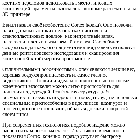
костных переломов использовать вместо гипсовых
конструкций фрагменты экзоскелета, которые распечатаны на
3D-принтере.
Евилл назвал своё изобретение Cortex (корка). Оно позволит
навсегда забыть о таких недостатках гипсовых и
стеклопластиковых повязок, как неприятный запах,
негигиеничность и вызываемый ими зуд. Cortex будет
создаваться для каждого пациента индивидуально, используя
данные рентгеновского исследования и сканирования
конечностей в трёхмерном пространстве.
Отличительными особенностями Cortex являются лёгкий вес,
хорошая воздухопроницаемость и, самое главное,
водостойкость. Тонкий и идеально подогнанный по форме
конечности экзоскелет можно легко приспособить для
ношения под одеждой. Решётчатая структура даёт
возможность избежать неудобств и победить зуд, не используя
специальные приспособления в виде линеек, шампуров и
прочего, которые позволяют добраться до кожи, покрытой
слоем гипса.
При современных технологиях подобное изделие можно
распечатать за несколько часов. Из-за такого временного
показателя Cortex, конечно, гораздо уступает быстрому