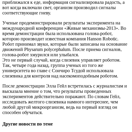
приближался к еде, информация сигнализировала радость, а
вот когда включали свет, организм производил сигналы
соответствующие гневу.
Ученые продемонстрировали результаты эксперимента на
международной конференции «Живые механизмы-2013». Во
время демонстрации была использована голова-робот,
которою производит известная компания Hanson Robotic.
Робот принимал звуки, которые были записаны на основание
движений Physarum polycephalum. После приема сигналов,
голова-робот хмурился или улыбался.
Это не первый случай, когда слизевик управляет роботом.
Так, четыре года назад, группа ученых из того же
университета во главе с Соичиро Тсудой использовала
слизевика для контроля над насекомоподобным роботом.
После демонстрации Элла Гейл встретилась с журналистам и
высказала мнение о том, что результаты проведенных
экспериментов действительно поражают. По словам Гейл,
исследовать желтого слизевика намного интереснее, чем
любой другой микроорганизм, ведь на первый взгляд он
способен обучаться.
Другие новости по теме