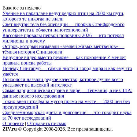
Важное за неделю
Учёные на параплане ведут редких птиц на 2600 км пути,
которого те никогда не знали
Свет внутри тела без операции — прорыв Стэнфордского
университета в области нанотехнологий
Кассовые провалы первой половины 2026 — кто потерял
миллионы и почему
Остров, который называли «землёй живых мертвецов» —
тёмная история Спиналонги
Вирусное видео вместо резюме — как поколение Z меняет
правила поиска работы
Почему Сингапур — самый чистый город мира и как ему это
удаётся
Психологи назвали редкое качество, которое лучше всего
указывает на высокий интеллект
Самая нарциссическая страна в мире — Германия, а не США:
данные нового исследования
Токио ввёл штрафы за мусор прямо на месте — 2000 иен без
предупреждений
Средиземноморская диета и долголетие — что говорит наука
за 70 лет исследований
О проекте
|
Отправить письмо
ZIV.ru
© Copyright 2008-2026. Все права защищены.