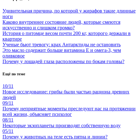
Удивительная причина, по которой у жирафов такие длинные
ноги
Каково внутреннее состояние людей, которые смеются
искусственно и слишком громко?
История о питомце весом почти 200 кг, которого держали в
квартире
Ученые бьют тревогу: крах Антарктиды не остановить
Это масло содержит больше витамина Е и омега-3, чем
оливковое
Почему у лошадей глаза расположены по бокам головы?
Ещё по теме
10/11
Новое исследование: грибы были частью рациона древних
людей
09/11
Почему неприятные моменты преследуют нас на протяжении
всей жизни, объясняет психолог
08/11
Некоторые экзопланеты производят собственную воду
05/11
Почему у животных на теле есть пятна и линии?