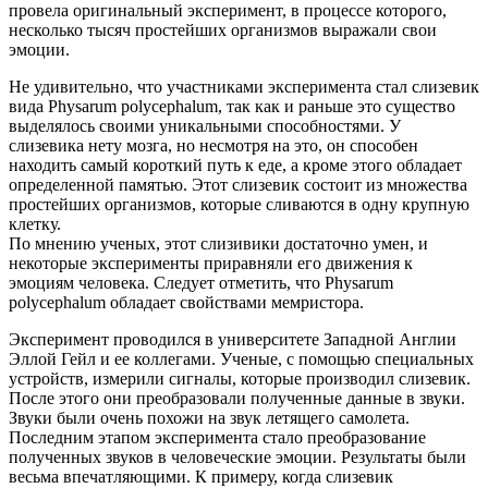
провела оригинальный эксперимент, в процессе которого,
несколько тысяч простейших организмов выражали свои
эмоции.
Не удивительно, что участниками эксперимента стал слизевик
вида Physarum polycephalum, так как и раньше это существо
выделялось своими уникальными способностями. У
слизевика нету мозга, но несмотря на это, он способен
находить самый короткий путь к еде, а кроме этого обладает
определенной памятью. Этот слизевик состоит из множества
простейших организмов, которые сливаются в одну крупную
клетку.
По мнению ученых, этот слизивики достаточно умен, и
некоторые эксперименты приравняли его движения к
эмоциям человека. Следует отметить, что Physarum
polycephalum обладает свойствами мемристора.
Эксперимент проводился в университете Западной Англии
Эллой Гейл и ее коллегами. Ученые, с помощью специальных
устройств, измерили сигналы, которые производил слизевик.
После этого они преобразовали полученные данные в звуки.
Звуки были очень похожи на звук летящего самолета.
Последним этапом эксперимента стало преобразование
полученных звуков в человеческие эмоции. Результаты были
весьма впечатляющими. К примеру, когда слизевик