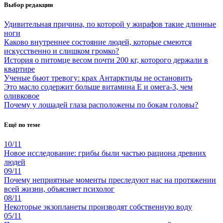
Выбор редакции
Удивительная причина, по которой у жирафов такие длинные
ноги
Каково внутреннее состояние людей, которые смеются
искусственно и слишком громко?
История о питомце весом почти 200 кг, которого держали в
квартире
Ученые бьют тревогу: крах Антарктиды не остановить
Это масло содержит больше витамина Е и омега-3, чем
оливковое
Почему у лошадей глаза расположены по бокам головы?
Ещё по теме
10/11
Новое исследование: грибы были частью рациона древних
людей
09/11
Почему неприятные моменты преследуют нас на протяжении
всей жизни, объясняет психолог
08/11
Некоторые экзопланеты производят собственную воду
05/11