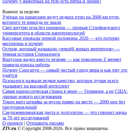
Почему у животных на теле есть пятна и линии?
Важное за неделю
Учёные на параплане ведут редких птиц на 2600 км пути,
которого те никогда не знали
Свет внутри тела без операции — прорыв Стэнфордского
университета в области нанотехнологий
Кассовые провалы первой половины 2026 — кто потерял
миллионы и почему
Остров, который называли «землёй живых мертвецов» —
тёмная история Спиналонги
Вирусное видео вместо резюме — как поколение Z меняет
правила поиска работы
Почему Сингапур — самый чистый город мира и как ему это
удаётся
Психологи назвали редкое качество, которое лучше всего
указывает на высокий интеллект
Самая нарциссическая страна в мире — Германия, а не США:
данные нового исследования
Токио ввёл штрафы за мусор прямо на месте — 2000 иен без
предупреждений
Средиземноморская диета и долголетие — что говорит наука
за 70 лет исследований
О проекте
|
Отправить письмо
ZIV.ru
© Copyright 2008-2026. Все права защищены.