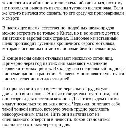
технологии китайцы не хотели с кем-либо делиться, поэтому
не позволяли вывозить из страны тутового шелкопряда. Если
же кто-то пытался это сделать, то его сразу же приговаривали
к смерти.
В настоящее время, естественно, подобных шелкопрядов
можно встретить не только в Китае, но и во многих других
азиатских и европейских странах. Наиболее качественный
шелк производит гусеница крошечного серого мотылька,
которая в основном питается листьями белой шелковицы.
В конце весны самки откладывают несколько сотен яиц.
Примерно через год из этих яиц вылезают маленькие
червячки темных цветов. Их кладут на специальный поднос с
листьями данного растения. Червячкам позволяют кушать эти
листья в течении пятидесяти дней.
По прошествии этого времени червячки с трудом уже
двигают свои головы. Это факт свидетельствует о том, что
они созрели для плетения коконов. Для этого рядом с ними
кладут несколько тоненьких веток. Червячки оплетают себя
такой тонкой нитью, которую очень трудно разглядеть
невооруженным глазам. Нить они вытягивают из
специального отверстия в челюсти. Кокон становиться
полностью готовым через три дня.