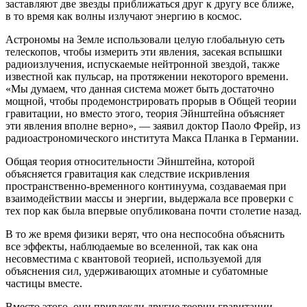
заставляют две звезды приближаться друг к другу все ближе,
в то время как волны излучают энергию в космос.
Астрономы на Земле использовали целую глобальную сеть
телескопов, чтобы измерить эти явления, засекая вспышки
радиоизлучения, испускаемые нейтронной звездой, также
известной как пульсар, на протяжении некоторого времени.
«Мы думаем, что данная система может быть достаточно
мощной, чтобы продемонстрировать прорыв в Общей теории
гравитации, но вместо этого, теория Эйнштейна объясняет
эти явления вполне верно», — заявил доктор Паоло Фрейр, из
радиоастрономического института Макса Планка в Германии.
Общая теория относительности Эйнштейна, которой
объясняется гравитация как следствие искривления
пространственно-временного континуума, создаваемая при
взаимодействии массы и энергии, выдержала все проверки с
тех пор как была впервые опубликована почти столетие назад.
В то же время физики верят, что она неспособна объяснить
все эффекты, наблюдаемые во вселенной, так как она
несовместима с квантовой теорией, используемой для
объяснения сил, удерживающих атомные и субатомные
частицы вместе.
Вместо этого, они привлекли другие теории гравитации,