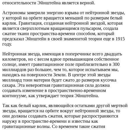
относительности Эйнштейна является верной.
Астрономы замерили энергию взрыва от нейтронной звезды,
у которой на орбите вращается меньший по размерам белый
карлик. Гравитация, созданная нейтронной звездой, которая
является сверхплотным вращающимся пульсаром, создала
сжатие ткани пространства-времени способом, который
предсказал Эйнштейн в своей знаменитой теории еще в 1915
году.
Нейтронная звезда, имеющая в поперечнике всего двадцать
километров, но с весом вдвое превышающим собственное
солнце, имеет гравитационное поле приблизительно в 300
миллиардов раз большее, чем то, которое испытываем мы,
находясь на поверхности Земли. В центре этой звезды
миллиард тонн материи будет сжато до размеров кусочка
сахара. Эта невероятная гравитационная сила должна
создавать изменение в пространственно-временном
континууме, как утверждает теория Эйнштейна.
Так как белый карлик, являющийся остатками другой мертвой
звезды, вращается на орбите вокруг нейтронной звезды, то
они должны создавать сжатия, которые распространяются
наружу в пространстве-времени и известны как
гравитационные волны. Со временем такие сжатия