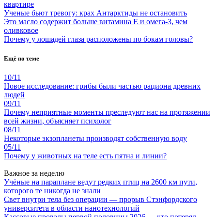
квартире
Ученые бьют тревогу: крах Антарктиды не остановить
Это масло содержит больше витамина Е и омега-3, чем
оливковое
Почему у лошадей глаза расположены по бокам головы?
Ещё по теме
10/11
Новое исследование: грибы были частью рациона древних
людей
09/11
Почему неприятные моменты преследуют нас на протяжении
всей жизни, объясняет психолог
08/11
Некоторые экзопланеты производят собственную воду
05/11
Почему у животных на теле есть пятна и линии?
Важное за неделю
Учёные на параплане ведут редких птиц на 2600 км пути,
которого те никогда не знали
Свет внутри тела без операции — прорыв Стэнфордского
университета в области нанотехнологий
Кассовые провалы первой половины 2026 — кто потерял