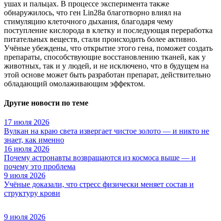
ушах и пальцах. В процессе эксперимента также
обнаружилось, что ген Lin28a благотворно влиял на
стимуляцию клеточного дыхания, благодаря чему
поступление кислорода в клетку и последующая переработка
питательных веществ, стали происходить более активно.
Учёные убеждены, что открытие этого гена, поможет создать
препараты, способствующие восстановлению тканей, как у
животных, так и у людей, и не исключено, что в будущем на
этой основе может быть разработан препарат, действительно
обладающий омолаживающим эффектом.
Другие новости по теме
17 июля 2026
Вулкан на краю света извергает чистое золото — и никто не
знает, как именно
16 июля 2026
Почему астронавты возвращаются из космоса выше — и
почему это проблема
9 июля 2026
Учёные доказали, что стресс физически меняет состав и
структуру крови
9 июля 2026