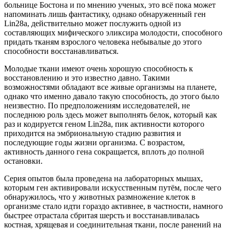
больнице Бостона и по мнению ученых, это всё пока может
напоминать лишь фантастику, однако обнаруженный ген
Lin28a, действительно может послужить одной из
составляющих мифического эликсира молодости, способного
придать тканям взрослого человека небывалые до этого
способности восстанавливатьс
я.
Молодые ткани имеют очень хорошую способность к
восстановлению и это известно давно. Такими
возможностями обладают все живые организмы на планете,
однако что именно давало такую способность, до этого было
неизвестно. По предположениям исследователей, не
последнюю роль здесь может выполнять белок, который как
раз и кодируется геном Lin28a, пик активности которого
приходится на эмбриональную стадию развития и
последующие годы жизни организма. С возрастом,
активность данного гена сокращается, вплоть до полной
остановки.
Серия опытов была проведена на лабораторных мышах,
которым ген активировали искусственным путём, после чего
обнаружилось, что у животных размножение клеток в
организме стало идти гораздо активнее, в частности, намного
быстрее отрастала сбритая шерсть и восстанавливалас
ь
костная, хрящевая и соединительная ткани, после ранений на