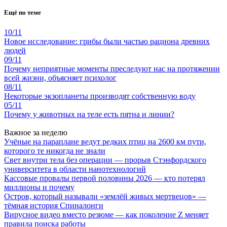
Ещё по теме
10/11
Новое исследование: грибы были частью рациона древних
людей
09/11
Почему неприятные моменты преследуют нас на протяжении
всей жизни, объясняет психолог
08/11
Некоторые экзопланеты производят собственную воду
05/11
Почему у животных на теле есть пятна и линии?
Важное за неделю
Учёные на параплане ведут редких птиц на 2600 км пути,
которого те никогда не знали
Свет внутри тела без операции — прорыв Стэнфордского
университета в области нанотехнологий
Кассовые провалы первой половины 2026 — кто потерял
миллионы и почему
Остров, который называли «землёй живых мертвецов» —
тёмная история Спиналонги
Вирусное видео вместо резюме — как поколение Z меняет
правила поиска работы