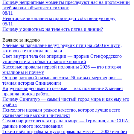
Почему неприятные моменты преследуют нас на протяжении
всей жизни, объясняет психолог
08/11
Некоторые экзопланеты производят собственную воду
05/11
Почему у животных на теле есть пятна и линии?
Важное за неделю
Учёные на параплане ведут редких птиц на 2600 км пути,
которого те никогда не знали
Свет внутри тела без операции — прорыв Стэнфордского
университета в области нанотехнологий
Кассовые провалы первой половины 2026 — кто потерял
миллионы и почему
Остров, который называли «землёй живых мертвецов» —
тёмная история Спиналонги
Вирусное видео вместо резюме — как поколение Z меняет
правила поиска работы
Почему Сингапур — самый чистый город мира и как ему это
удаётся
Психологи назвали редкое качество, которое лучше всего
указывает на высокий интеллект
Самая нарциссическая страна в мире — Германия, а не США:
данные нового исследования
Токио ввёл штрафы за мусор прямо на месте — 2000 иен без