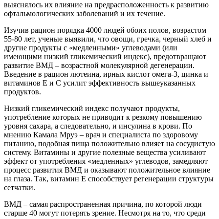
выяснялось их влияние на предрасположенность к развитию
офтальмологических заболеваний и их течение.
Изучив рацион порядка 4000 людей обоих полов, возрастом
55-80 лет, ученые выявили, что овощи, гречка, черный хлеб и
другие продукты с «медленными» углеводами (или
имеющими низкий гликемический индекс), предотвращают
развитие ВМД – возрастной молекулярной дегенерации.
Введение в рацион лютеина, ирных кислот омега-3, цинка и
витаминов Е и С усилит эффективность вышеуказанных
продуктов.
Низкий гликемический индекс получают продукты,
употребление которых не приводит к резкому повышению
уровня сахара, а следовательно, и инсулина в крови. По
мнению Камала Мруэ – врач и специалиста по здоровому
питанию, подобная пища положительно влияет на сосудистую
систему. Витамины и другие полезные вещества усиливают
эффект от употребления «медленных» углеводов, замедляют
процесс развития ВМД и оказывают положительное влияние
на глаза. Так, витамин Е способствует регенерации структуры
сетчатки.
ВМД – самая распространенная причина, по которой люди
старше 40 могут потерять зрение. Несмотря на то, что среди