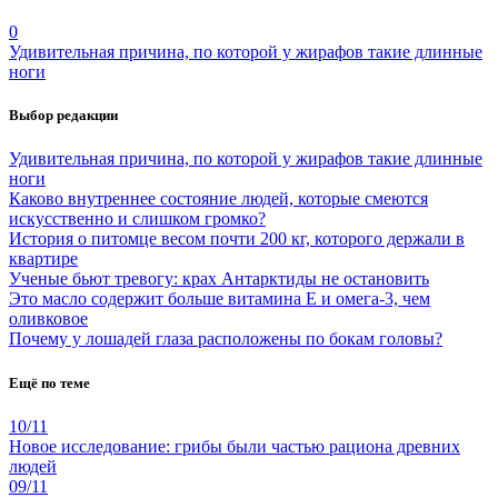
0
Удивительная причина, по которой у жирафов такие длинные
ноги
Выбор редакции
Удивительная причина, по которой у жирафов такие длинные
ноги
Каково внутреннее состояние людей, которые смеются
искусственно и слишком громко?
История о питомце весом почти 200 кг, которого держали в
квартире
Ученые бьют тревогу: крах Антарктиды не остановить
Это масло содержит больше витамина Е и омега-3, чем
оливковое
Почему у лошадей глаза расположены по бокам головы?
Ещё по теме
10/11
Новое исследование: грибы были частью рациона древних
людей
09/11