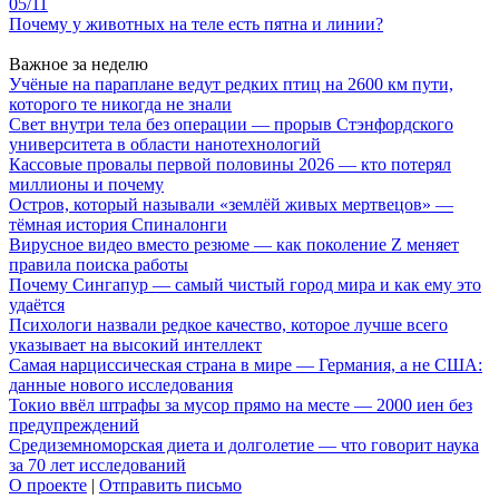
05/11
Почему у животных на теле есть пятна и линии?
Важное за неделю
Учёные на параплане ведут редких птиц на 2600 км пути,
которого те никогда не знали
Свет внутри тела без операции — прорыв Стэнфордского
университета в области нанотехнологий
Кассовые провалы первой половины 2026 — кто потерял
миллионы и почему
Остров, который называли «землёй живых мертвецов» —
тёмная история Спиналонги
Вирусное видео вместо резюме — как поколение Z меняет
правила поиска работы
Почему Сингапур — самый чистый город мира и как ему это
удаётся
Психологи назвали редкое качество, которое лучше всего
указывает на высокий интеллект
Самая нарциссическая страна в мире — Германия, а не США:
данные нового исследования
Токио ввёл штрафы за мусор прямо на месте — 2000 иен без
предупреждений
Средиземноморская диета и долголетие — что говорит наука
за 70 лет исследований
О проекте
|
Отправить письмо