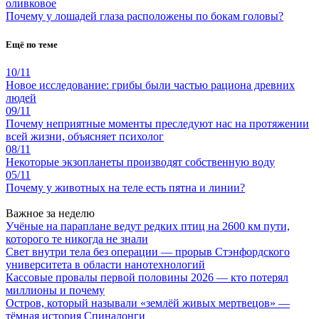
оливковое
Почему у лошадей глаза расположены по бокам головы?
Ещё по теме
10/11
Новое исследование: грибы были частью рациона древних
людей
09/11
Почему неприятные моменты преследуют нас на протяжении
всей жизни, объясняет психолог
08/11
Некоторые экзопланеты производят собственную воду
05/11
Почему у животных на теле есть пятна и линии?
Важное за неделю
Учёные на параплане ведут редких птиц на 2600 км пути,
которого те никогда не знали
Свет внутри тела без операции — прорыв Стэнфордского
университета в области нанотехнологий
Кассовые провалы первой половины 2026 — кто потерял
миллионы и почему
Остров, который называли «землёй живых мертвецов» —
тёмная история Спиналонги