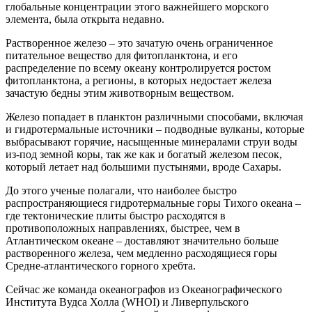
глобальные концентрации этого важнейшего морского
элемента, была открыта недавно.
Растворенное железо – это зачатую очень ограниченное
питательное вещество для фитопланктона, и его
распределение по всему океану контролируется ростом
фитопланктона, а регионы, в которых недостает железа
зачастую бедны этим животворным веществом.
Железо попадает в планктон различными способами, включая
и гидротермальные источники – подводные вулканы, которые
выбрасывают горячие, насыщенные минералами струи воды
из-под земной коры, так же как и богатый железом песок,
который летает над большими пустынями, вроде Сахары.
До этого ученые полагали, что наиболее быстро
распространяющиеся гидротермальные горы Тихого океана –
где тектонические плиты быстро расходятся в
противоположных направлениях, быстрее, чем в
Атлантическом океане – доставляют значительно больше
растворенного железа, чем медленно расходящиеся горы
Средне-атлантического горного хребта.
Сейчас же команда океанографов из Океанографического
Института Вудса Холла (WHOI) и Ливерпульского