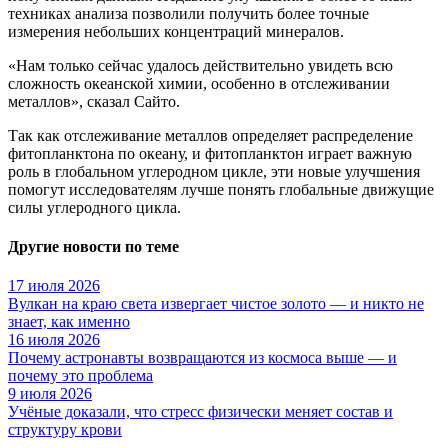
техниках анализа позволили получить более точные
измерения небольших концентраций минералов.
«Нам только сейчас удалось действительно увидеть всю
сложность океанской химии, особенно в отслеживании
металлов», сказал Сайто.
Так как отслеживание металлов определяет распределение
фитопланктона по океану, и фитопланктон играет важную
роль в глобальном углеродном цикле, эти новые улучшения
помогут исследователям лучше понять глобальные движущие
силы углеродного цикла.
Другие новости по теме
17 июля 2026
Вулкан на краю света извергает чистое золото — и никто не
знает, как именно
16 июля 2026
Почему астронавты возвращаются из космоса выше — и
почему это проблема
9 июля 2026
Учёные доказали, что стресс физически меняет состав и
структуру крови