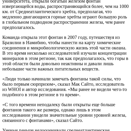
университета, открыли богатый железом фонтан
извергающейся воды, распространяющийся более, чем на 1000
км. от Среднеатлантического хребта, предполагая, что
медленно двигающиеся горные хребты играют большую роль
в глобальном подводном распространении железа, чем ранее
предполагалось.
Команда открыла этот фонтан в 2007 году, путешествуя из
Бразилии в Намибию, чтобы нанести на карту химические
соединения и микробиологическую жизнь этой части океана.
В это время несколько исследователей изучали концентрации
минералов в этом регионе, так как предполагалось, что горы в
этой области были довольно неактивны и давали лишь
небольшие части важных питательных веществ.
«Люди только начинали замечать фонтаны такой силы, что
было первым сюрпризом», сказал Мак Сайто, исследователь
из WHOI и автор исследования. «Мы ранее не видели чего-то
подобного в этом регионе в то время».
«С того времени неподалеку были открыты еще больше
фонтанов такого же размера, однако лишь в этом
исследовании увидели значительные уровни уровней железа,
связанного с фонтанами», сказал Сайто.
Ученые раньше недооценивали среднеатлантические