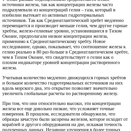
источники железа, так как концентрации железы часто
подразумевали из концентраций гелия – газа, который в
изобилии вытекает из активных гидротермальных
источников. Так как Среднеатлантический хребет медленно
перемещается и производит меньше гелия, чем другие горные
хребты, железо-гелиевые уровни, установившиеся в Тихом
Океане, предполагали низкие концентрации железа,
применимо к Среднеатлантическому хребту. Новое
исследование, однако, показывает, что соотношение железа к
гелию реально в 80 раз больше в Среднеатлантическом хребте,
чем в Тихом Океане, что свидетельствует о гелии как о
плохом индикаторе уровней концентрации растворенного
железа.
Учитывая количество медленно движущихся горных хребтов
и большое количество гидротермальных источников на них
вдоль морского дна, это открытие позволяет значительно
увеличить глобальные расчеты по растворенному железу.
При том, что они относительно высоки, эти концентрации
железа все еще довольно низкие, что усложняет точные
измерения. В прошлом, исследователи обнаружили, что
образцы зачастую были засорены железом, которое исходит от
кораблей и другого оборудования на дне, искажая точность
полученных данных. Недавние улучшения в более точных