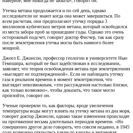
наверное, мне никогда не забыть», говорит он.
Утечка метана продолжается и по сей день, однако
исследователи не знают когда она может завершиться. По
всем расчетам, они предполагают утечку порядка 3
миллионов кубических метров метана, который освободился
из места забора проб за прошедшие годы. Однако это очень
осторожный подсчет, говорит доктор Фисчер, так как сразу
после землетрясения утечка могла быть намного более
мощной.
Джоел Е. Джонсон, профессор геологии в университете Нью
Гемпшира, который не был задействован в исследовании,
заявляет, что теория освобождения метана при землетрясениях
«выглядит не подтвержденной». Если не наблюдать утечку
газа в реальном времени в момент землетрясения, что
выглядит невозможным, «эти рассуждения настолько близки,
как только возможно», чтобы доказать, что такое могло
произойти, говорит он.
Ученые проверяли то, как факторы, вроде увеличения
температуры воды могут влиять на утечку метана из дна моря,
говорит доктор Джонсон, однако такие изменения происходят
на протяжении весьма длительных периодов времени. «Но
совершенно другое дело говорить, что совсем недавно, в 1945
году возможно открылись какие-то каналы и метановая