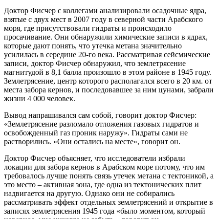
Доктор Фисчер с коллегами анализировали осадочные ядра,
взятые с двух мест в 2007 году в северной части Арабского
моря, где присутствовали гидраты и происходило
просачивание. Они обнаружили химические записи в ядрах,
которые дают понять, что утечка метана значительно
усилилась в середине 20-го века. Рассматривая сейсмические
записи, доктор Фисчер обнаружил, что землетрясение
магнитудой в 8,1 балла произошло в этом районе в 1945 году.
Землетрясение, центр которого располагался всего в 20 км. от
места забора кернов, и последовавшее за ним цунами, забрали
жизни 4 000 человек.
Вывод напрашивался сам собой, говорит доктор Фисчер:
«Землетрясение разломало отложения газовых гидратов и
освобожденный газ проник наружу». Гидраты сами не
растворились. «Они остались на месте», говорит он.
Доктор Фисчер объясняет, что исследователи избрали
локации для забора кернов в Арабском море потому, что им
требовалось лучше понять связь утечек метана с тектоникой, а
это место – активная зона, где одна из тектонических плит
надвигается на другую. Однако они не собирались
рассматривать эффект отдельных землетрясений и открытие в
записях землетрясения 1945 года «было моментом, который