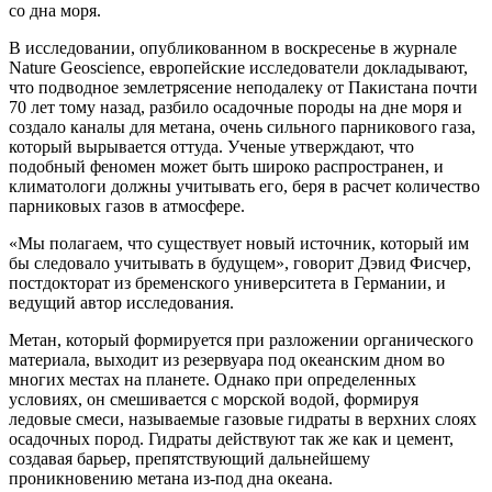
со дна моря.
В исследовании, опубликованном в воскресенье в журнале
Nature Geoscience, европейские исследователи докладывают,
что подводное землетрясение неподалеку от Пакистана почти
70 лет тому назад, разбило осадочные породы на дне моря и
создало каналы для метана, очень сильного парникового газа,
который вырывается оттуда. Ученые утверждают, что
подобный феномен может быть широко распространен, и
климатологи должны учитывать его, беря в расчет количество
парниковых газов в атмосфере.
«Мы полагаем, что существует новый источник, который им
бы следовало учитывать в будущем», говорит Дэвид Фисчер,
постдокторат из бременского университета в Германии, и
ведущий автор исследования.
Метан, который формируется при разложении органического
материала, выходит из резервуара под океанским дном во
многих местах на планете. Однако при определенных
условиях, он смешивается с морской водой, формируя
ледовые смеси, называемые газовые гидраты в верхних слоях
осадочных пород. Гидраты действуют так же как и цемент,
создавая барьер, препятствующий дальнейшему
проникновению метана из-под дна океана.