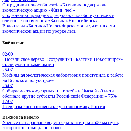
Сотрудники новосибирской «Балтики» поддержали
экологическую акцию «Живи, лес!»
Сохранению природных ресурсов способствуют новые
очистные сооружения «Балтики-Новосибирск»
Волонтеры «Балтики-Новосибирск» стали участниками
экологической акции по уборке леса
Ещё по теме
02/09
«Посади свое дерево»: сотрудники «Балтики-Новосибирск»
стали участниками акции
25/07
Мобильная экологическая лаборатория приступила к работе
на Кольском полуострове
25/07
Собираемость «мусорных платежей» в Омской области
обогнала другие субъекты Российской Федерации – 75%
17/07
Псевдоэкологи готовят атаку на экономику России
Важное за неделю
Учёные на параплане ведут редких птиц на 2600 км пути,
которого те никогда не знали