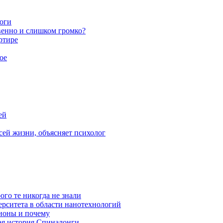
ноги
венно и слишком громко?
ртире
ое
ей
ей жизни, объясняет психолог
ого те никогда не знали
ерситета в области нанотехнологий
ионы и почему
ая история Спиналонги