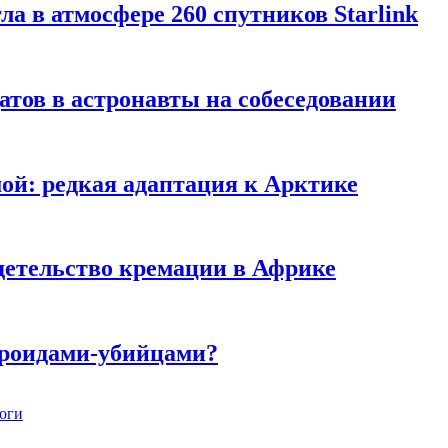
гла в атмосфере 260 спутников Starlink
тов в астронавты на собеседовании
мой: редкая адаптация к Арктике
детельство кремации в Африке
ероидами-убийцами?
ноги