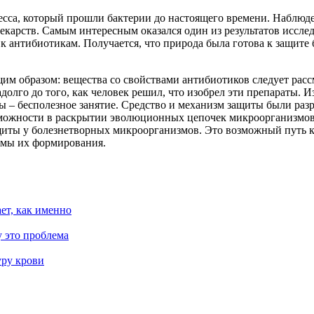
есса, который прошли бактерии до настоящего времени. Наблюде
екарств. Самым интересным оказался один из результатов исслед
 антибиотикам. Получается, что природа была готова к защите 
 образом: вещества со свойствами антибиотиков следует рассм
лго до того, как человек решил, что изобрел эти препараты. Из
ы – бесполезное занятие. Средство и механизм защиты были раз
озможности в раскрытии эволюционных цепочек микроорганизмов
иты у болезнетворных микроорганизмов. Это возможный путь к
змы их формирования.
ает, как именно
 это проблема
уру крови