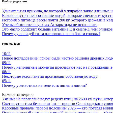
Выбор редакции
Удивительная причина, по которой у жирафов такие длинные 
Каково внутреннее состояние людей, которые смеются искусст
История о питомце весом почти 200 кг, которого держали в ква
Ученые бьют тревогу: крах Антарктиды не остановить
Это масло содержит больше витамина Е и омега-3, чем оливков
Почему у лошадей глаза расположены по бокам головы?
Ещё по теме
10/11
Новое исследование: грибы были частью рациона древних люд
09/11
Почему неприятные моменты преследуют нас на протяжении вс
08/11
Некоторые экзопланеты производят собственную воду
05/11
Почему у животных на теле есть пятна и линии?
Важное за неделю
Учёные на параплане ведут редких птиц на 2600 км пути, котор
Свет внутри тела без операции — прорыв Стэнфордского унив
Кассовые провалы первой половины 2026 — кто потерял милл
Остров, который называли «землёй живых мертвецов» — тёмн