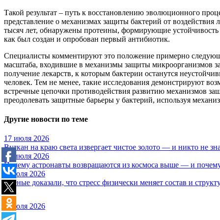
Такой результат – путь к восстановлению эволюционного проц
представление о механизмах защиты бактерий от воздействия л
тысяч лет, обнаружены протеины, формирующие устойчивость к
как был создан и опробован первый антибиотик.
Специалисты комментируют это положение примерно следующим
масштаба, входившие в механизмы защиты микроорганизмов задо
получение лекарств, к которым бактерии останутся неустойчив
человек. Тем не менее, такие исследования демонстрируют в
встречные цепочки противодействия развитию механизмов защ
преодолевать защитные барьеры у бактерий, используя механи
Другие новости по теме
17 июля 2026
Вулкан на краю света извергает чистое золото — и никто не зн
16 июля 2026
Почему астронавты возвращаются из космоса выше — и почему
9 июля 2026
Учёные доказали, что стресс физически меняет состав и структ
9 июля 2026