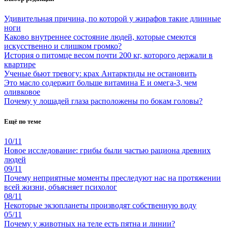
Удивительная причина, по которой у жирафов такие длинные
ноги
Каково внутреннее состояние людей, которые смеются
искусственно и слишком громко?
История о питомце весом почти 200 кг, которого держали в
квартире
Ученые бьют тревогу: крах Антарктиды не остановить
Это масло содержит больше витамина Е и омега-3, чем
оливковое
Почему у лошадей глаза расположены по бокам головы?
Ещё по теме
10/11
Новое исследование: грибы были частью рациона древних
людей
09/11
Почему неприятные моменты преследуют нас на протяжении
всей жизни, объясняет психолог
08/11
Некоторые экзопланеты производят собственную воду
05/11
Почему у животных на теле есть пятна и линии?