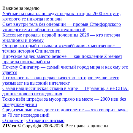
Важное за неделю
Учёные на параплане ведут редких птиц на 2600 км пути,
которого те никогда не знали
Свет внутри тела без операции — прорыв Стэнфордского
университета в области нанотехнологий
Кассовые провалы первой половины 2026 — кто потерял
миллионы и почему
Остров, который называли «землёй живых мертвецов» —
тёмная история Спиналонги
Вирусное видео вместо резюме — как поколение Z меняет
правила поиска работы
Почему Сингапур — самый чистый город мира и как ему это
удаётся
Психологи назвали редкое качество, которое лучше всего
указывает на высокий интеллект
Самая нарциссическая страна в мире — Германия, а не США:
данные нового исследования
Токио ввёл штрафы за мусор прямо на месте — 2000 иен без
предупреждений
Средиземноморская диета и долголетие — что говорит наука
за 70 лет исследований
О проекте
|
Отправить письмо
ZIV.ru
© Copyright 2008-2026. Все права защищены.