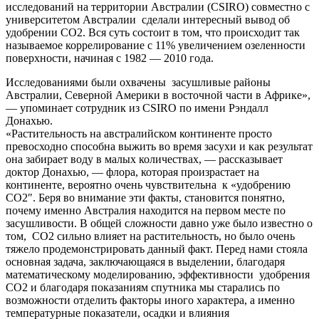
исследований на территории Австралии (CSIRO) совместно с
университетом Австралии сделали интересный вывод об
удобрении CO2.
Вся суть состоит в том, что происходит так
называемое коррелирование с 11% увеличением озеленности
поверхности, начиная с 1982 — 2010 года.
Исследованиями были охвачены засушливые районы
Австралии, Северной Америки в восточной части в Африке»,
— упоминает сотрудник из CSIRO по имени Рэндалл
Донахью.
«Растительность на австралийском континенте просто
превосходно способна выжить во время засухи и как результат
она забирает воду в малых количествах, — рассказывает
доктор Донахью, — флора, которая произрастает на
континенте, вероятно очень чувствительна к «удобрению
CO2″. Беря во внимание эти факты, становится понятно,
почему именно Австралия находится на первом месте по
засушливости. В общей сложности давно уже было известно о
том, CO2 сильно влияет на растительность, но было очень
тяжело продемонстрировать данный факт. Перед нами стояла
основная задача, заключающаяся в выделении, благодаря
математическому моделированию, эффективности удобрения
CO2 и благодаря показаниям спутника мы старались по
возможности отделить факторы иного характера, а именно
температурные показатели, осадки и влияния