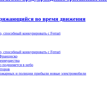
аряжающийся во время движения
 способный конкурировать с Ferrari
 способный конкурировать с Ferrari
-Франциско
реимущества
о поднимется в небо
яторов
 пожарных и полиции прибыли новые электромобили