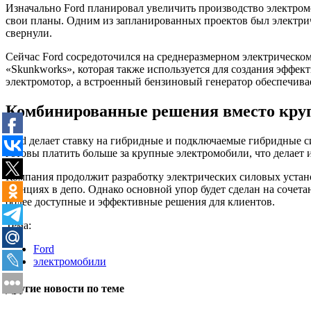
Изначально Ford планировал увеличить производство электро
свои планы. Одним из запланированных проектов был электриче
свернули.
Сейчас Ford сосредоточился на среднеразмерном электрическом 
«Skunkworks», которая также используется для создания эффе
электромотор, а встроенный бензиновый генератор обеспечива
Комбинированные решения вместо кру
Ford делает ставку на гибридные и подключаемые гибридные с
готовы платить больше за крупные электромобили, что делает 
Компания продолжит разработку электрических силовых устано
станциях в депо. Однако основной упор будет сделан на соче
более доступные и эффективные решения для клиентов.
Тема:
Ford
электромобили
Другие новости по теме