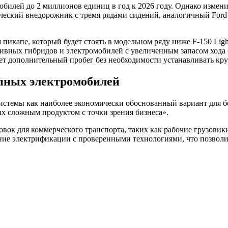
мобилей до 2 миллионов единиц в год к 2026 году. Однако изм
ский внедорожник с тремя рядами сидений, аналогичный Ford Ex
пикапе, который будет стоять в модельном ряду ниже F-150 Ligh
ктивных гибридов и электромобилей с увеличенным запасом ход
ет дополнительный пробег без необходимости устанавливать кру
пных электромобилей
истемы как наиболее экономически обоснованный вариант для б
их сложным продуктом с точки зрения бизнеса».
вок для коммерческого транспорта, таких как рабочие грузовик
тание электрификации с проверенными технологиями, что позвол