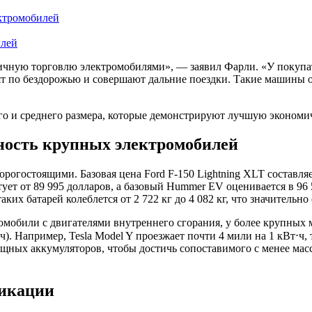
ектромобилей
илей
ичную торговлю электромобилями», — заявил Фарли. «У покупа
ят по бездорожью и совершают дальние поездки. Такие машины 
его и среднего размера, которые демонстрируют лучшую эконом
ность крупных электромобилей
гостоящими. Базовая цена Ford F-150 Lightning XLT составляет 
ртует от 89 995 долларов, а базовый Hummer EV оценивается в 
ких батарей колеблется от 2 722 кг до 4 082 кг, что значительн
омобили с двигателями внутреннего сгорания, у более крупных
). Например, Tesla Model Y проезжает почти 4 мили на 1 кВт⋅ч, 
ощных аккумуляторов, чтобы достичь сопоставимого с менее масс
фикации