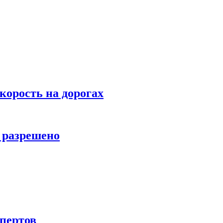
орость на дорогах
м разрешено
спертов