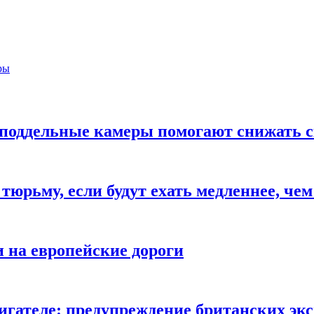
ры
поддельные камеры помогают снижать ск
 тюрьму, если будут ехать медленнее, че
и на европейские дороги
игателе: предупреждение британских эк