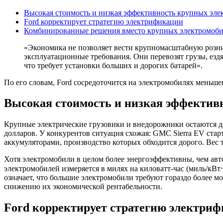
Высокая стоимость и низкая эффективность крупных эл
Ford корректирует стратегию электрификации
Комбинированные решения вместо крупных электромоб
«Экономика не позволяет вести крупномасштабную розн
эксплуатационные требования. Они перевозят грузы, езд
что требует установки больших и дорогих батарей».
По его словам, Ford сосредоточится на электромобилях меньш
Высокая стоимость и низкая эффектив
Крупные электрические грузовики и внедорожники остаются доро
долларов. У конкурентов ситуация схожая: GMC Sierra EV ста
аккумуляторами, производство которых обходится дорого. Вес та
Хотя электромобили в целом более энергоэффективны, чем авт
электромобилей измеряется в милях на киловатт-час (миль/кВт⋅ч
означает, что большие электромобили требуют гораздо более м
снижению их экономической рентабельности.
Ford корректирует стратегию электри