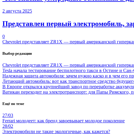
2 августа 2025
Представлен первый электромобиль, з
0
Chevrolet представляет ZR1X — первый американский гиперкар,
Выбор редакции
Chevrolet представляет ZR1X — первый американский гиперкар,
Tesla начала тестирование беспилотного такси в Остине и Сан
Надежная защита автомобиля: зачем нужно каско и в чем его п
Летающий автомобиль: вот как транспортное средство будущег
В Европе открылся крупнейший завод по переработке аккумул
Ватикан переходит на электротранспорт: для Папы Римского,
Ещё по теме
27/03
Ferrari молодеет: как бренд завоевывает молодое поколение
28/02
Электромобили не такие экологичные, как кажется?