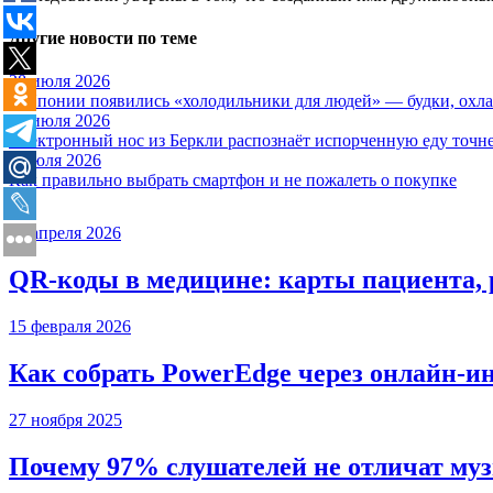
Другие новости по теме
28 июля 2026
В Японии появились «холодильники для людей» — будки, охла
17 июля 2026
Электронный нос из Беркли распознаёт испорченную еду точне
6 июля 2026
Как правильно выбрать смартфон и не пожалеть о покупке
20 апреля 2026
QR-коды в медицине: карты пациента, 
15 февраля 2026
Как собрать PowerEdge через онлайн-и
27 ноября 2025
Почему 97% слушателей не отличат муз