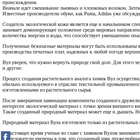
происхождения.
Вначале идет смешивание льняных и хлопковых волокон. Затем 
Известные производители обуви, как Puma, Adidas уже обсужд
Создатель экологической кожи является еще и начальником с
занимает доминирующее положение среди мировых направлени
количества энергии и воды, что способствует уменьшению опа
Полученные безопасные материалы могут быть использованы в 
производства печатных плат, надежных к любой погоде верхн
Вул уверен, что нужно вернуть природе свой долг. Для этого
и другие.
Процесс создания растительного аналога химик Вул осуществи
обильно используемого в отраслях текстильной промышленност
изготовленными из растительного сырья.
После завершения ламинации компоненты созданного дружелюбн
интересен экологический материал с точки зрения внешнего ви
Также созданный природный материал может еще и дышать. Нося
Природный материал Вула изготовлен только из растительных
В настоящее время ученые во главе с химиком Вулом занимают
исследователи уверены в том, что созданный ими дружелюбны