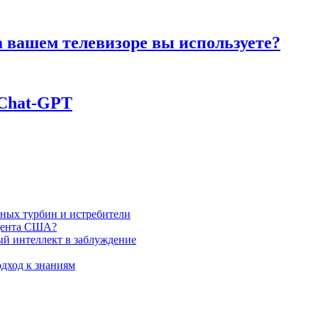
а вашем телевизоре вы используете?
 Chаt-GPT
яных турбин и истребители
идента США?
ый интеллект в заблуждение
дход к знаниям