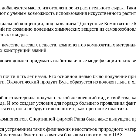
добавляется масло, изготовленное из растительного сырья. Таки
ают с ученым возможность использования искусственного растит
пециальной концепции, под названием “Доступные Композитные
й по созданию полезных химических веществ из самовозобнов
сных отходов.
качестве клеевых веществ, компонентов композитных материало
их конструкций зданий.
 человек должен придумать слаботоксичные модификации таких в
л почти пять лет назад. Его основной целью было получение пр
и. Экологический продукт Вула образуется из волокон льна и 
ого материала получают такой же внешний вид и свойства, как
да. И это создает условия для гораздо большего проявления фан
 его, ноги не будут сильно потеть, как при носке пластика.
 компонентов. Спортивной фирмой Puma была даже выпущена про
ся устранением таких физических недостатков природного матери
й материал будет пользоваться большим спросом, чем ПВХ.