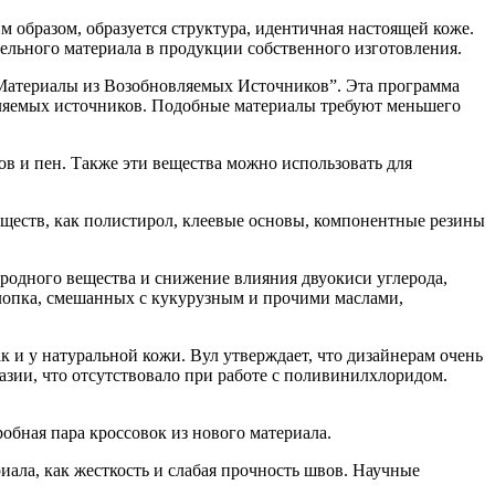
м образом, образуется структура, идентичная настоящей коже.
ельного материала в продукции собственного изготовления.
 Материалы из Возобновляемых Источников”. Эта программа
ляемых источников. Подобные материалы требуют меньшего
в и пен. Также эти вещества можно использовать для
еществ, как полистирол, клеевые основы, компонентные резины
иродного вещества и снижение влияния двуокиси углерода,
хлопка, смешанных с кукурузным и прочими маслами,
 и у натуральной кожи. Вул утверждает, что дизайнерам очень
тазии, что отсутствовало при работе с поливинилхлоридом.
бная пара кроссовок из нового материала.
ала, как жесткость и слабая прочность швов. Научные