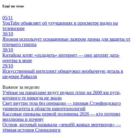
Ещё по теме
05/11
YouTube объявляет об улучшениях в просмотре видео на
телевизоре
30/10
Япония использует оснащенные лазером дроны для защиты от
птичьего гриппа
30/10
Китайцы хотят «охладить» интернет — они затопят дата-
центры в море
29/10
Искусственный интеллект обнаружил необычную деталь в
шедевре Рафаэля
Важное за неделю
Учёные на параплане ведут редких птиц на 2600 км пути,
которого те никогда не знали
Свет внутри тела без операции — прорыв Стэнфордского
университета в области нанотехнологий
Кассовые провалы первой половины 2026 — кто потерял
миллионы и почему
Остров, который называли «землёй живых мертвецов» —
тёмная история Спиналонги