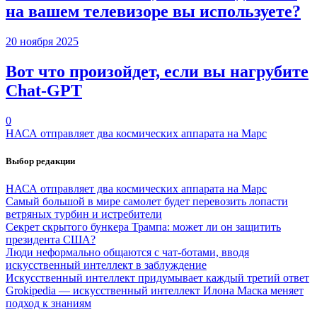
на вашем телевизоре вы используете?
20 ноября 2025
Вот что произойдет, если вы нагрубите
Chаt-GPT
0
НАСА отправляет два космических аппарата на Марс
Выбор редакции
НАСА отправляет два космических аппарата на Марс
Самый большой в мире самолет будет перевозить лопасти
ветряных турбин и истребители
Секрет скрытого бункера Трампа: может ли он защитить
президента США?
Люди неформально общаются с чат-ботами, вводя
искусственный интеллект в заблуждение
Искусственный интеллект придумывает каждый третий ответ
Grokipedia — искусственный интеллект Илона Маска меняет
подход к знаниям