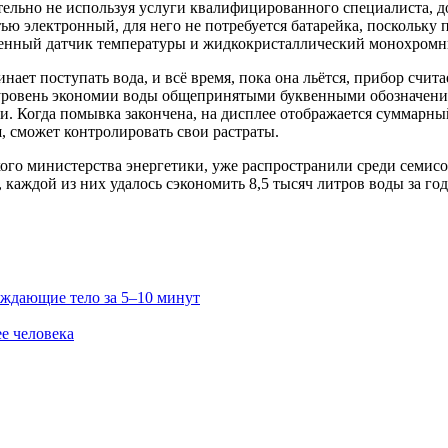
тельно не используя услуги квалифицированно
го специалиста, 
тью электронный, для него не потребуется батарейка, поскольку
оенный датчик температуры и жидкокристалличе
ский монохромны
нает поступать вода, и всё время, пока она льётся, прибор счит
ся уровень экономии воды общепринятыми буквенными обозначе
 Когда помывка закончена, на дисплее отображается суммарный
, сможет контролировать свои растраты.
го министерства энергетики, уже распространили среди семисо
, каждой из них удалось сэкономить 8,5 тысяч литров воды за го
ждающие тело за 5–10 минут
е человека