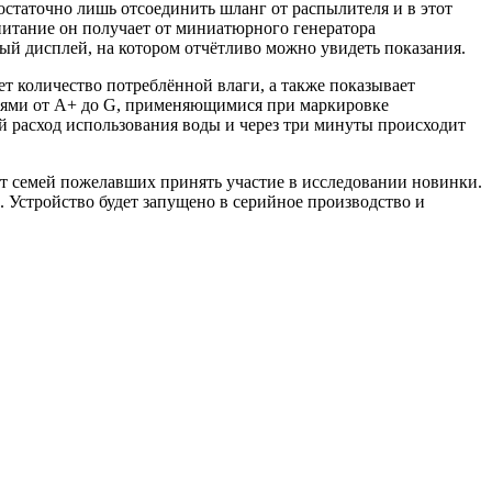
достаточно лишь отсоединить шланг от распылителя и в этот
 питание он получает от миниатюрного генератора
й дисплей, на котором отчётливо можно увидеть показания.
ает количество потреблённой влаги, а также показывает
ниями от A+ до G, применяющимися при маркировке
 расход использования воды и через три минуты происходит
т семей пожелавших принять участие в исследовании новинки.
д. Устройство будет запущено в серийное производство и