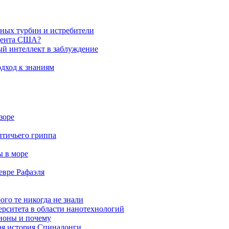
яных турбин и истребители
идента США?
ый интеллект в заблуждение
дход к знаниям
зоре
птичьего гриппа
ы в море
евре Рафаэля
ого те никогда не знали
ерситета в области нанотехнологий
ионы и почему
ая история Спиналонги