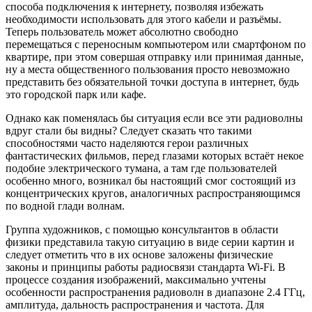
способа подключения к интернету, позволяя избежать
необходимости использовать для этого кабели и разъёмы.
Теперь пользователь может абсолютно свободно
перемещаться с переносным компьютером или смартфоном по
квартире, при этом совершая отправку или принимая данные,
ну а места общественного пользования просто невозможно
представить без обязательной точки доступа в интернет, будь
это городской парк или кафе.
Однако как поменялась бы ситуация если все эти радиоволны
вдруг стали бы видны? Следует сказать что такими
способностями часто наделяются герои различных
фантастических фильмов, перед глазами которых встаёт некое
подобие электрического тумана, а там где пользователей
особенно много, возникал бы настоящий смог состоящий из
концентрических кругов, аналогичных распространяющим
ся
по водной глади волнам.
Группа художников, с помощью консультантов в области
физики представила такую ситуацию в виде серии картин и
следует отметить что в их основе заложены физические
законы и принципы работы радиосвязи стандарта Wi-Fi. В
процессе создания изображений, максимально учтены
особенности распространения радиоволн в диапазоне 2.4 ГГц,
амплитуда, дальность распространения и частота. Для