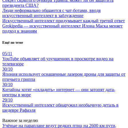
Секрет скрытого бункера Трампа: может ли он защитить
президента США?
Люди неформально общаются с чат-ботами, вводя
искусственный интеллект в заблуждение
Искусственный интеллект придумывает каждый третий ответ
Grokipedia — искусственный интеллект Илона Маска меняет
подход к знаниям
Ещё по теме
05/11
YouTube объявляет об улучшениях в просмотре видео на
телевизоре
30/10
Япония использует оснащенные лазером дроны для защиты от
птичьего гриппа
30/10
Китайцы хотят «охладить» интернет — они затопят дата-
центры в море
29/10
Искусственный интеллект обнаружил необычную деталь в
шедевре Рафаэля
Важное за неделю
Учёные на параплане ведут редких птиц на 2600 км пути,