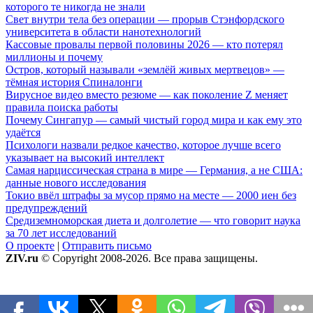
которого те никогда не знали
Свет внутри тела без операции — прорыв Стэнфордского
университета в области нанотехнологий
Кассовые провалы первой половины 2026 — кто потерял
миллионы и почему
Остров, который называли «землёй живых мертвецов» —
тёмная история Спиналонги
Вирусное видео вместо резюме — как поколение Z меняет
правила поиска работы
Почему Сингапур — самый чистый город мира и как ему это
удаётся
Психологи назвали редкое качество, которое лучше всего
указывает на высокий интеллект
Самая нарциссическая страна в мире — Германия, а не США:
данные нового исследования
Токио ввёл штрафы за мусор прямо на месте — 2000 иен без
предупреждений
Средиземноморская диета и долголетие — что говорит наука
за 70 лет исследований
О проекте
|
Отправить письмо
ZIV.ru
© Copyright 2008-2026. Все права защищены.