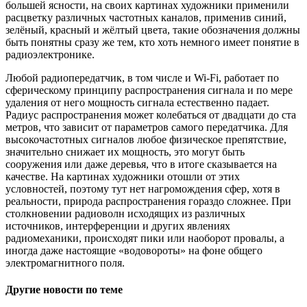
большей ясности, на своих картинах художники применили
расцветку различных частотных каналов, применив синий,
зелёный, красный и жёлтый цвета, такие обозначения должны
быть понятны сразу же тем, кто хоть немного имеет понятие в
радиоэлектронике
.
Любой радиопередатчик, в том числе и Wi-Fi, работает по
сферическому принципу распространения сигнала и по мере
удаления от него мощность сигнала естественно падает.
Радиус распространения может колебаться от двадцати до ста
метров, что зависит от параметров самого передатчика. Для
высокочастотных сигналов любое физическое препятствие,
значительно снижает их мощность, это могут быть
сооружения или даже деревья, что в итоге сказывается на
качестве. На картинах художники отошли от этих
условностей, поэтому тут нет нагромождения сфер, хотя в
реальности, природа распространения гораздо сложнее. При
столкновении радиоволн исходящих из различных
источников, интерференции и других явлениях
радиомеханики, происходят пики или наоборот провалы, а
иногда даже настоящие «водовороты» на фоне общего
электромагнитног
о поля.
Другие новости по теме