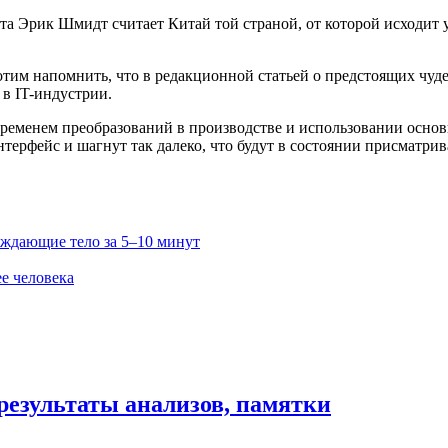
а Эрик Шмидт считает Китай той страной, от которой исходит уг
отим напомнить, что в редакционной статьей о предстоящих чуде
в IT-индустрии.
 временем преобразований в производстве и использовании осно
терфейс и шагнут так далеко, что будут в состоянии присматрива
ждающие тело за 5–10 минут
е человека
результаты анализов, памятки