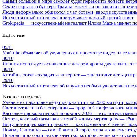
Самый большой в мире самолет будет перевозить лопасти ветр
Секрет скрытого бункера Трампа: может ли он защитить през
Люди неформально общаются с чат-ботами, вводя искусственн
Искусственный интеллект придумывает каждый третий ответ
Grokipedia — искусственный интеллект Илона Маска меняет по
Ещё по теме
05/11
YouTube объявляет об улучшениях в просмотре видео на телеви
30/10
Япония использует оснащенные лазером дроны для защиты от 
30/10
Китайцы хотят «охладить» интернет — они затопят дата-центр
29/10
Искусственный интеллект обнаружил необычную деталь в шед
Важное за неделю
Учёные на параплане ведут редких птиц на 2600 км пути, котор
Свет внутри тела без операции — прорыв Стэнфордского унив
Кассовые провалы первой половины 2026 — кто потерял милл
Остров, который называли «землёй живых мертвецов» — тёмн
Вирусное видео вместо резюме — как поколение Z меняет пра
Почему Сингапур — самый чистый город мира и как ему это у
Психологи назвали редкое качество, которое лучше всего указ