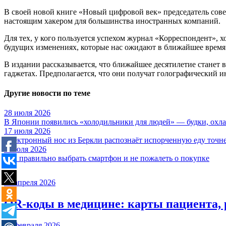
В своей новой книге «Новый цифровой век» председатель совет
настоящим хакером для большинства иностранных компаний.
Для тех, у кого пользуется успехом журнал «Корреспондент», х
будущих изменениях, которые нас ожидают в ближайшее время 
В издании рассказывается, что ближайшее десятилетие станет
гаджетах. Предполагается, что они получат голографический ин
Другие новости по теме
28 июля 2026
В Японии появились «холодильники для людей» — будки, охла
17 июля 2026
Электронный нос из Беркли распознаёт испорченную еду точне
6 июля 2026
Как правильно выбрать смартфон и не пожалеть о покупке
20 апреля 2026
QR-коды в медицине: карты пациента, 
15 февраля 2026