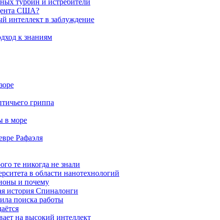
яных турбин и истребители
идента США?
ый интеллект в заблуждение
дход к знаниям
зоре
птичьего гриппа
ы в море
евре Рафаэля
ого те никогда не знали
ерситета в области нанотехнологий
ионы и почему
ая история Спиналонги
вила поиска работы
даётся
ывает на высокий интеллект