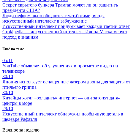
Секрет скрытого бункера Трампа: может ли он защитить
президента США?
Люди неформально общаются с чат-ботами, вводя
искусственный интеллект в заблуждение
Искусственный интеллект придумывает каждый третий ответ
Grokipedia — искусственный интеллект Илона Маска меняет
подход к знаниям
Ещё по теме
05/11
YouTube объявляет об улучшениях в просмотре видео на
телевизоре
30/10
Япония использует оснащенные лазером дроны для защиты от
птичьего гриппа
30/10
Китайцы хотят «охладить» интернет — они затопят дата-
центры в море
29/10
Искусственный интеллект обнаружил необычную деталь в
шедевре Рафаэля
Важное за неделю