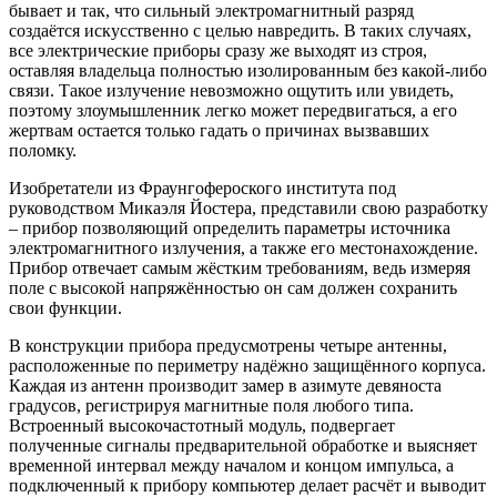
бывает и так, что сильный электромагнитный разряд
создаётся искусственно с целью навредить. В таких случаях,
все электрические приборы сразу же выходят из строя,
оставляя владельца полностью изолированным без какой-либо
связи. Такое излучение невозможно ощутить или увидеть,
поэтому злоумышленник легко может передвигаться, а его
жертвам остается только гадать о причинах вызвавших
поломку.
Изобретатели из Фраунгофероского института под
руководством Микаэля Йостера, представили свою разработку
– прибор позволяющий определить параметры источника
электромагнитног
о излучения, а также его местонахождение.
Прибор отвечает самым жёстким требованиям, ведь измеряя
поле с высокой напряжённостью он сам должен сохранить
свои функции.
В конструкции прибора предусмотрены четыре антенны,
расположенные по периметру надёжно защищённого корпуса.
Каждая из антенн производит замер в азимуте девяноста
градусов, регистрируя магнитные поля любого типа.
Встроенный высокочастотный модуль, подвергает
полученные сигналы предварительной обработке и выясняет
временной интервал между началом и концом импульса, а
подключенный к прибору компьютер делает расчёт и выводит