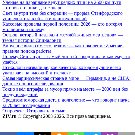
Учёные на параплане ведут редких птиц на 2600 км пути,
которого те никогда не знали
Свет внутри тела без операции — прорыв Стэнфордского
университета в области нанотехнологий
Кассовые провалы первой половины 2026 — кто потерял
миллионы и почему
Остров, который называли «землёй живых мертвецов» —
тёмная история Спиналонги
Вирусное видео вместо резюме — как поколение Z меняет
правила поиска работы
Почему Сингапур — самый чистый город мира и как ему это
удаётся
Психологи назвали редкое качество, которое лучше всего
указывает на высокий интеллект
Самая нарциссическая страна в мире — Германия, а не США:
данные нового исследования
Токио ввёл штрафы за мусор прямо на месте — 2000 иен без
предупреждений
Средиземноморская диета и долголетие — что говорит наука
за 70 лет исследований
О проекте
|
Отправить письмо
ZIV.ru
© Copyright 2008-2026. Все права защищены.