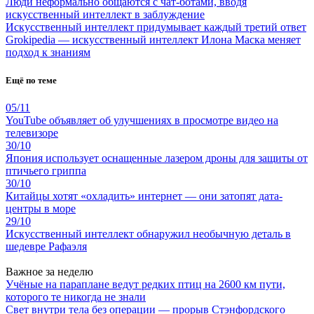
Люди неформально общаются с чат-ботами, вводя
искусственный интеллект в заблуждение
Искусственный интеллект придумывает каждый третий ответ
Grokipedia — искусственный интеллект Илона Маска меняет
подход к знаниям
Ещё по теме
05/11
YouTube объявляет об улучшениях в просмотре видео на
телевизоре
30/10
Япония использует оснащенные лазером дроны для защиты от
птичьего гриппа
30/10
Китайцы хотят «охладить» интернет — они затопят дата-
центры в море
29/10
Искусственный интеллект обнаружил необычную деталь в
шедевре Рафаэля
Важное за неделю
Учёные на параплане ведут редких птиц на 2600 км пути,
которого те никогда не знали
Свет внутри тела без операции — прорыв Стэнфордского