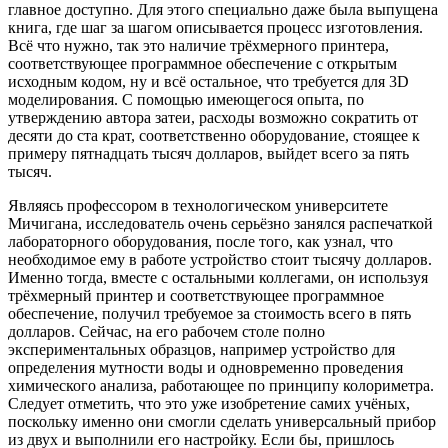
главное доступно. Для этого специально даже была выпущена
книга, где шаг за шагом описывается процесс изготовления.
Всё что нужно, так это наличие трёхмерного принтера,
соответствующее программное обеспечение с открытым
исходным кодом, ну и всё остальное, что требуется для 3D
моделирования. С помощью имеющегося опыта, по
утверждению автора затеи, расходы возможно сократить от
десяти до ста крат, соответственно оборудование, стоящее к
примеру пятнадцать тысяч долларов, выйдет всего за пять
тысяч.
Являясь профессором в технологическом университете
Мичигана, исследователь очень серьёзно занялся распечаткой
лабораторного оборудования, после того, как узнал, что
необходимое ему в работе устройство стоит тысячу долларов.
Именно тогда, вместе с остальными коллегами, он используя
трёхмерный принтер и соответствующее программное
обеспечение, получил требуемое за стоимость всего в пять
долларов. Сейчас, на его рабочем столе полно
экспериментальны
х образцов, например устройство для
определения мутности воды и одновременно проведения
химического анализа, работающее по принципу колориметра.
Следует отметить, что это уже изобретение самих учёных,
поскольку именно они смогли сделать универсальный прибор
из двух и выполнили его настройку. Если бы, пришлось