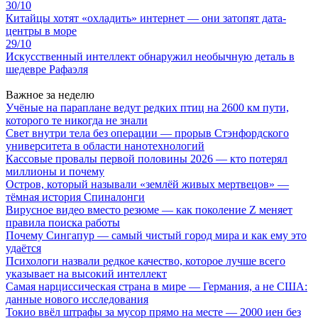
30/10
Китайцы хотят «охладить» интернет — они затопят дата-
центры в море
29/10
Искусственный интеллект обнаружил необычную деталь в
шедевре Рафаэля
Важное за неделю
Учёные на параплане ведут редких птиц на 2600 км пути,
которого те никогда не знали
Свет внутри тела без операции — прорыв Стэнфордского
университета в области нанотехнологий
Кассовые провалы первой половины 2026 — кто потерял
миллионы и почему
Остров, который называли «землёй живых мертвецов» —
тёмная история Спиналонги
Вирусное видео вместо резюме — как поколение Z меняет
правила поиска работы
Почему Сингапур — самый чистый город мира и как ему это
удаётся
Психологи назвали редкое качество, которое лучше всего
указывает на высокий интеллект
Самая нарциссическая страна в мире — Германия, а не США:
данные нового исследования
Токио ввёл штрафы за мусор прямо на месте — 2000 иен без