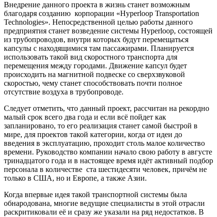
Внедрение данного проекта в жизнь станет возможным
благодаря созданию корпорации «Hyperloop Transportation
Technologies». Непосредственной целью работы данного
предприятия станет возведение системы Hyperloop, состоящей
из трубопроводов, внутри которых будут перемещаться
капсулы с находящимися там пассажирами. Планируется
использовать такой вид скоростного транспорта для
перемещения между городами. Движение капсул будет
происходить на магнитной подвеске со сверхзвуковой
скоростью, чему станет способствовать почти полное
отсутствие воздуха в трубопроводе.
Следует отметить, что данный проект, рассчитан на рекордно
малый срок всего два года и если всё пойдет как
запланировано, то его реализация станет самой быстрой в
мире, для проектов такой категории, когда от идеи до
введения в эксплуатацию, проходит столь малое количество
времени. Руководство компании начало свою работу в августе
тринадцатого года и в настоящее время идёт активный подбор
персонала в количестве ста шестидесяти человек, причём не
только в США, но и Европе, а также Азии.
Когда впервые идея такой транспортной системы была
обнародована, многие ведущие специалисты в этой отрасли
раскритиковали её и сразу же указали на ряд недостатков. В