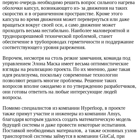
первую очередь необходимо решить вопрос сильного нагрева
оболочки капсул, возникающего из- за движения на таких
скоростях и в ограниченном пространстве. Кроме этого
капсула во время движения может перевернуться или даже
вращаться вокруг своей оси, а само движение может
проходить весьма нестабильно. Наиболее маловероятной и
трудноразрешимой технической проблемой, станет
обеспечение в трубопроводах герметичности и поддержание
соответствующего уровня разрежения.
Впрочем, несмотря на столь резкие замечания, команда под
управлением Элона Маска имеет весьма оптимистические
взгляды на реализацию проекта. По их мнению, даже такая
идея реализуема, поскольку современные технологии
позволяют решить многие проблемы. Решение таких
вопросов вполне ожидаемо и по утверждению разработчиков,
они готовы ответить на любые интересующие людей
вопросы.
Помимо специалистов из компании Hyperloop, в проекте
также примут участие и инженеры из компании Ansys,
благодаря которым удалось создать математическую модель
будущей системы и даже провести некоторые испытания.
Поставкой необходимых материалов, а также основных узлов
транспортной системы займутся в компании GloCal, при