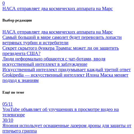
0
НАСА отправляет два космических аппарата на Марс
Выбор редакции
НАСА отправляет два космических аппарата на Марс
Самый большой в мире самолет будет перевозить лопасти
ветряных турбин и истребители
Секрет скрытого бункера Трампа: может ли он защитить
президента США?
Люди неформально общаются с чат-ботами, вводя
искусственный интеллект в заблуждение
Искусственный интеллект придумывает каждый третий ответ
Grokipedia — искусственный интеллект Илона Маска меняет
подход к знаниям
Ещё по теме
05/11
YouTube объявляет об улучшениях в просмотре видео на
телевизоре
30/10
Япония использует оснащенные лазером дроны для защиты от
птичьего гриппа