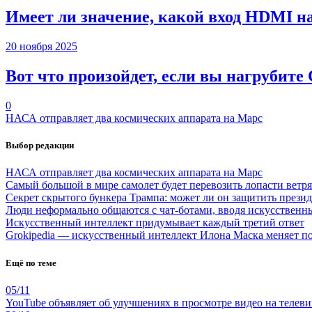
Имеет ли значение, какой вход HDMI н
20 ноября 2025
Вот что произойдет, если вы нагрубите
0
НАСА отправляет два космических аппарата на Марс
Выбор редакции
НАСА отправляет два космических аппарата на Марс
Самый большой в мире самолет будет перевозить лопасти ветр
Секрет скрытого бункера Трампа: может ли он защитить през
Люди неформально общаются с чат-ботами, вводя искусственн
Искусственный интеллект придумывает каждый третий ответ
Grokipedia — искусственный интеллект Илона Маска меняет по
Ещё по теме
05/11
YouTube объявляет об улучшениях в просмотре видео на телеви