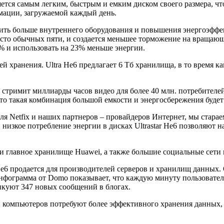
яется самым легким, быстрым и емким диском своего размера, ч
ации, загружаемой каждый день.
сить больше внутреннего оборудования и повышения энергоэффек
есто обычных пяти, и создается меньшее торможение на вращающи
 % и использовать на 23% меньше энергии.
 хранения. Ultra He6 предлагает 6 Тб хранилища, в то время ка
й стримит миллиарды часов видео для более 40 млн. потребителе
что такая комбинация большой емкости и энергосбережения будет 
я Netfix и наших партнеров – провайдеров Интернет, мы стара
низкое потребление энергии в дисках Ultrastar He6 позволяют н
 и главное хранилище Huawei, а также большие социальные сети
tra He6 продается для производителей серверов и хранилищ данн
фограмма от Domo показывает, что каждую минуту пользователи 
икуют 347 новых сообщений в блогах.
и компьютеров потребуют более эффективного хранения данных, 