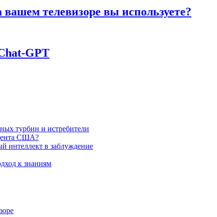
а вашем телевизоре вы используете?
 Chаt-GPT
яных турбин и истребители
идента США?
ый интеллект в заблуждение
дход к знаниям
зоре