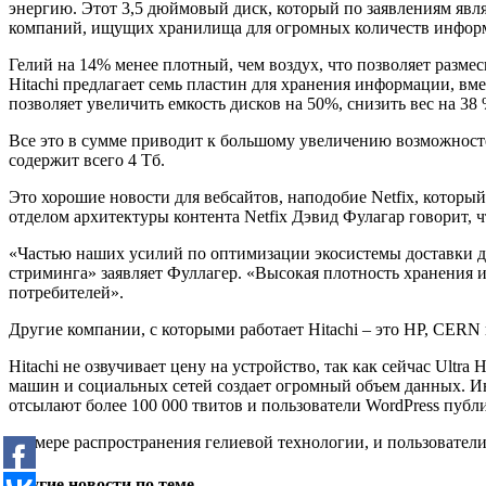
энергию. Этот 3,5 дюймовый диск, который по заявлениям явл
компаний, ищущих хранилища для огромных количеств информ
Гелий на 14% менее плотный, чем воздух, что позволяет разме
Hitachi предлагает семь пластин для хранения информации, вм
позволяет увеличить емкость дисков на 50%, снизить вес на 38
Все это в сумме приводит к большому увеличению возможностей
содержит всего 4 Тб.
Это хорошие новости для вебсайтов, наподобие Netfix, которы
отделом архитектуры контента Netfix Дэвид Фулагар говорит, 
«Частью наших усилий по оптимизации экосистемы доставки дл
стриминга» заявляет Фуллагер. «Высокая плотность хранения и 
потребителей».
Другие компании, с которыми работает Hitachi – это HP, CERN
Hitachi не озвучивает цену на устройство, так как сейчас Ul
машин и социальных сетей создает огромный объем данных. Ин
отсылают более 100 000 твитов и пользователи WordPress публ
По мере распространения гелиевой технологии, и пользовател
Другие новости по теме