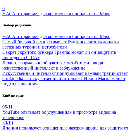
0
НАСА отправляет два космических аппарата на Марс
Выбор редакции
НАСА отправляет два космических аппарата на Марс
Самый большой в мире самолет будет перевозить лопасти
ветряных турбин и истребители
Секрет скрытого бункера Трампа: может ли он защитить
президента США?
Люди неформально общаются с чат-ботами, вводя
искусственный интеллект в заблуждение
Искусственный интеллект придумывает каждый третий ответ
Grokipedia — искусственный интеллект Илона Маска меняет
подход к знаниям
Ещё по теме
05/11
YouTube объявляет об улучшениях в просмотре видео на
телевизоре
30/10
Япония использует оснащенные лазером дроны для защиты от