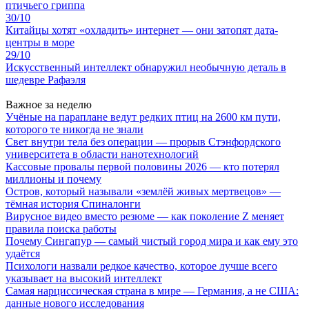
птичьего гриппа
30/10
Китайцы хотят «охладить» интернет — они затопят дата-
центры в море
29/10
Искусственный интеллект обнаружил необычную деталь в
шедевре Рафаэля
Важное за неделю
Учёные на параплане ведут редких птиц на 2600 км пути,
которого те никогда не знали
Свет внутри тела без операции — прорыв Стэнфордского
университета в области нанотехнологий
Кассовые провалы первой половины 2026 — кто потерял
миллионы и почему
Остров, который называли «землёй живых мертвецов» —
тёмная история Спиналонги
Вирусное видео вместо резюме — как поколение Z меняет
правила поиска работы
Почему Сингапур — самый чистый город мира и как ему это
удаётся
Психологи назвали редкое качество, которое лучше всего
указывает на высокий интеллект
Самая нарциссическая страна в мире — Германия, а не США:
данные нового исследования