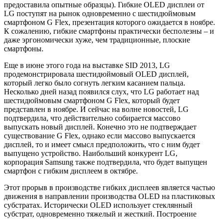
предоставила опытные образцы).
Гибкие OLED дисплеи от
LG поступят на рынок одновременно с шестидюймовым
смартфоном G Flex, презентация которого ожидается в ноябре.
К сожалению, гибкие смартфоны практически бесполезны – и
даже эргономически хуже, чем традиционные, плоские
смартфоны.
Еще в июне этого года на выставке SID 2013, LG
продемонстрировала шестидюймовый OLED дисплей,
который легко было согнуть легким касанием пальца.
Несколько дней назад появился слух, что LG работает над
шестидюймовым смартфоном G Flex, который будет
представлен в ноябре. И сейчас на волне новостей, LG
подтвердила, что действительно собирается массово
выпускать новый дисплей. Конечно это не подтверждает
существование G Flex, однако если массово выпускается
дисплей, то и имеет смысл предположить, что с ним будет
выпущено устройство. Наибольший конкурент LG,
корпорация Samsung также подтвердила, что будет выпущен
смартфон с гибким дисплеем в октябре.
Этот прорыв в производстве гибких дисплеев является частью
движения в направлении производства OLED на пластиковых
субстратах. Исторически OLED использует стеклянный
субстрат, одновременно тяжелый и жесткий. Построение