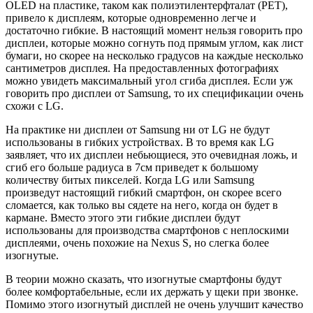
OLED на пластике, таком как полиэтилентерфталат (PET),
привело к дисплеям, которые одновременно легче и
достаточно гибкие. В настоящий момент нельзя говорить про
дисплеи, которые можно согнуть под прямым углом, как лист
бумаги, но скорее на несколько градусов на каждые несколько
сантиметров дисплея. На предоставленных фотографиях
можно увидеть максимальный угол сгиба дисплея. Если уж
говорить про дисплеи от Samsung, то их спецификации очень
схожи с LG.
На практике ни дисплеи от Samsung ни от LG не будут
использованы в гибких устройствах. В то время как LG
заявляет, что их дисплеи небьющиеся, это очевидная ложь, и
сгиб его больше радиуса в 7см приведет к большому
количеству битых пикселей. Когда LG или Samsung
произведут настоящий гибкий смартфон, он скорее всего
сломается, как только вы сядете на него, когда он будет в
кармане. Вместо этого эти гибкие дисплеи будут
использованы для производства смартфонов с неплоскими
дисплеями, очень похожие на Nexus S, но слегка более
изогнутые.
В теории можно сказать, что изогнутые смартфоны будут
более комфортабельные, если их держать у щеки при звонке.
Помимо этого изогнутый дисплей не очень улучшит качество