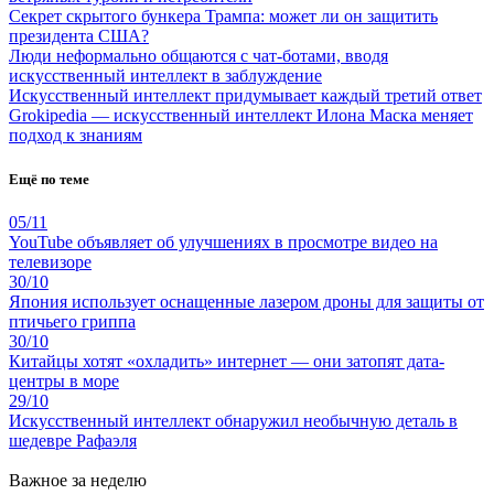
Секрет скрытого бункера Трампа: может ли он защитить
президента США?
Люди неформально общаются с чат-ботами, вводя
искусственный интеллект в заблуждение
Искусственный интеллект придумывает каждый третий ответ
Grokipedia — искусственный интеллект Илона Маска меняет
подход к знаниям
Ещё по теме
05/11
YouTube объявляет об улучшениях в просмотре видео на
телевизоре
30/10
Япония использует оснащенные лазером дроны для защиты от
птичьего гриппа
30/10
Китайцы хотят «охладить» интернет — они затопят дата-
центры в море
29/10
Искусственный интеллект обнаружил необычную деталь в
шедевре Рафаэля
Важное за неделю