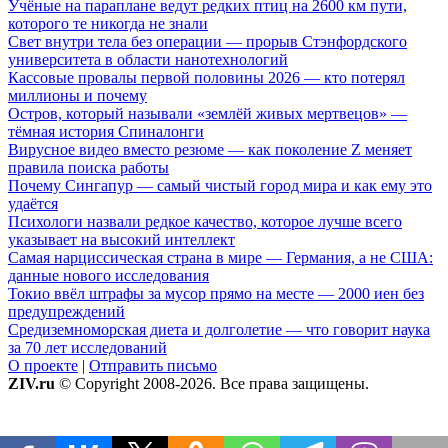
Учёные на параплане ведут редких птиц на 2600 км пути,
которого те никогда не знали
Свет внутри тела без операции — прорыв Стэнфордского
университета в области нанотехнологий
Кассовые провалы первой половины 2026 — кто потерял
миллионы и почему
Остров, который называли «землёй живых мертвецов» —
тёмная история Спиналонги
Вирусное видео вместо резюме — как поколение Z меняет
правила поиска работы
Почему Сингапур — самый чистый город мира и как ему это
удаётся
Психологи назвали редкое качество, которое лучше всего
указывает на высокий интеллект
Самая нарциссическая страна в мире — Германия, а не США:
данные нового исследования
Токио ввёл штрафы за мусор прямо на месте — 2000 иен без
предупреждений
Средиземноморская диета и долголетие — что говорит наука
за 70 лет исследований
О проекте
|
Отправить письмо
ZIV.ru
© Copyright 2008-2026. Все права защищены.