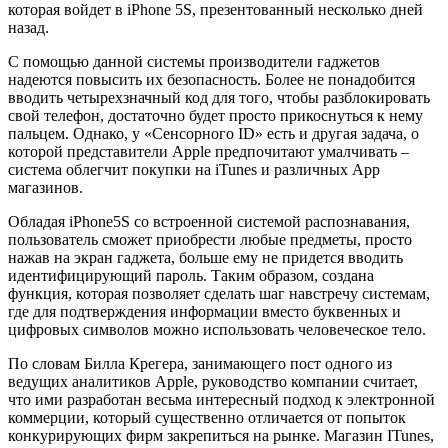
которая войдет в iPhone 5S, презентованный несколько дней
назад.
С помощью данной системы производители гаджетов
надеются повысить их безопасность. Более не понадобится
вводить четырехзначный код для того, чтобы разблокировать
свой телефон, достаточно будет просто прикоснуться к нему
пальцем. Однако, у «Сенсорного ID» есть и другая задача, о
которой представители Apple предпочитают умалчивать –
система облегчит покупки на iTunes и различных App
магазинов.
Обладая iPhone5S со встроенной системой распознавания,
пользователь сможет приобрести любые предметы, просто
нажав на экран гаджета, больше ему не придется вводить
идентифицирующий пароль. Таким образом, создана
функция, которая позволяет сделать шаг навстречу системам,
где для подтверждения информации вместо буквенных и
цифровых символов можно использовать человеческое тело.
По словам Билла Крегера, занимающего пост одного из
ведущих аналитиков Apple, руководство компании считает,
что ими разработан весьма интересный подход к электронной
коммерции, который существенно отличается от попыток
конкурирующих фирм закрепиться на рынке. Магазин ITunes,