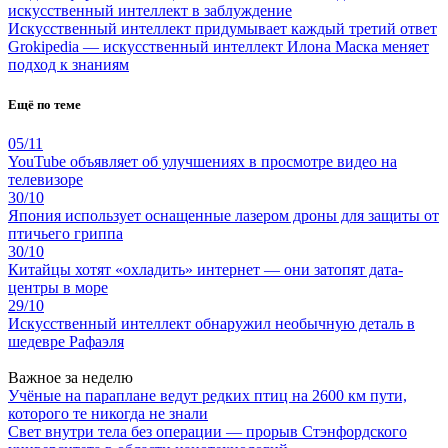
искусственный интеллект в заблуждение
Искусственный интеллект придумывает каждый третий ответ
Grokipedia — искусственный интеллект Илона Маска меняет
подход к знаниям
Ещё по теме
05/11
YouTube объявляет об улучшениях в просмотре видео на
телевизоре
30/10
Япония использует оснащенные лазером дроны для защиты от
птичьего гриппа
30/10
Китайцы хотят «охладить» интернет — они затопят дата-
центры в море
29/10
Искусственный интеллект обнаружил необычную деталь в
шедевре Рафаэля
Важное за неделю
Учёные на параплане ведут редких птиц на 2600 км пути,
которого те никогда не знали
Свет внутри тела без операции — прорыв Стэнфордского