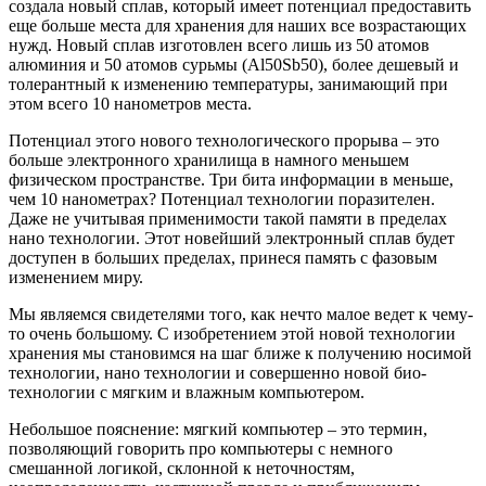
создала новый сплав, который имеет потенциал предоставить
еще больше места для хранения для наших все возрастающих
нужд. Новый сплав изготовлен всего лишь из 50 атомов
алюминия и 50 атомов сурьмы (Al50Sb50), более дешевый и
толерантный к изменению температуры, занимающий при
этом всего 10 нанометров места.
Потенциал этого нового технологического прорыва – это
больше электронного хранилища в намного меньшем
физическом пространстве. Три бита информации в меньше,
чем 10 нанометрах? Потенциал технологии поразителен.
Даже не учитывая применимости такой памяти в пределах
нано технологии. Этот новейший электронный сплав будет
доступен в больших пределах, принеся память с фазовым
изменением миру.
Мы являемся свидетелями того, как нечто малое ведет к чему-
то очень большому. С изобретением этой новой технологии
хранения мы становимся на шаг ближе к получению носимой
технологии, нано технологии и совершенно новой био-
технологии с мягким и влажным компьютером.
Небольшое пояснение: мягкий компьютер – это термин,
позволяющий говорить про компьютеры с немного
смешанной логикой, склонной к неточностям,